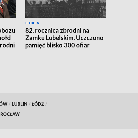
LUBLIN
 obozu
82. rocznica zbrodni na
hołd
Zamku Lubelskim. Uczczono
brodni
pamięć blisko 300 ofiar
KÓW
/
LUBLIN
/
ŁÓDŹ
/
ROCŁAW