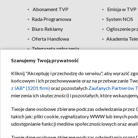
Abonament TVP
Emisja w TVP
Rada Programowa
System NOS
Biuro Reklamy
Ogłoszenie pr
Oferta Handlowa
Akademia Tele
Telegazeta ogłoszenia
Szanujemy Twoją prywatność
Regulamin TVP
Kliknij "Akceptuję i przechodzę do serwisu", aby wyrazić zg
końcowym i ich przechowywanie oraz na przetwarzanie Twoich
z IAB* (1201 firm)
oraz pozostałych
Zaufanych Partnerów T
mierzenia ich skuteczności) i pozostałych, które wskazujemy
Twoje dane osobowe zbierane podczas odwiedzania przez 
takich jak: pliki cookie, sygnalizatory WWW lub innych pod
udostępnianie funkcji mediów społecznościowych oraz anali
Twoje dane osobowe zbierane podczas odwiedzania przez 