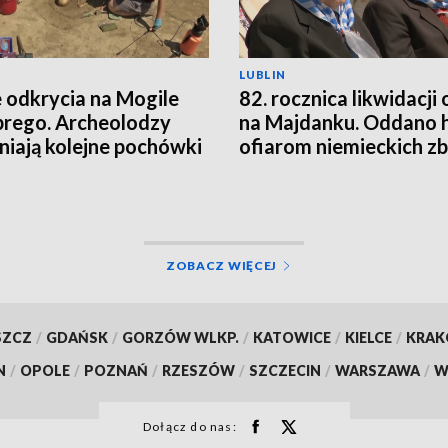
LUBLIN
odkrycia na Mogile
82. rocznica likwidacji
rego. Archeolodzy
na Majdanku. Oddano 
niają kolejne pochówki
ofiarom niemieckich z
ZOBACZ WIĘCEJ
SZCZ
/
GDAŃSK
/
GORZÓW WLKP.
/
KATOWICE
/
KIELCE
/
KRA
N
/
OPOLE
/
POZNAŃ
/
RZESZÓW
/
SZCZECIN
/
WARSZAWA
/
W
Dołącz do nas: