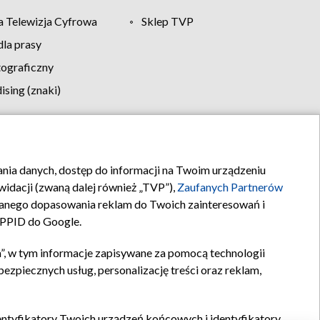
 Telewizja Cyfrowa
Sklep TVP
la prasy
tograficzny
sing (znaki)
klamy
Kontakt
rania danych, dostęp do informacji na Twoim urządzeniu
idacji (zwaną dalej również „TVP”),
Zaufanych Partnerów
anego dopasowania reklam do Twoich zainteresowań i
a PPID do Google.
”, w tym informacje zapisywane za pomocą technologii
zpiecznych usług, personalizację treści oraz reklam,
identyfikatory Twoich urządzeń końcowych i identyfikatory