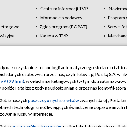
Centrum informacji TVP
Naziemna
Informacje o nadawcy
Program d
zetargowe
Zgłoś program (ROPAT)
Serwis fo
wizyjna
Kariera w TVP
Merchandi
Polityka prywatności
Moje zgody
Pomoc
Biuro re
ody na korzystanie z technologii automatycznego śledzenia i zbie
 danych osobowych przez nas, czyli Telewizję Polską S.A. w likw
VP (93 firm)
, w celach marketingowych (w tym do zautomatyzow
 poniżej, a także zgody na udostępnianie przez nas identyfikator
Ciebie naszych
poszczególnych serwisów
zwanych dalej „Portalem
obnych technologii umożliwiających świadczenie dopasowanych i be
zowanie ruchu w Internecie.
Ciebie
poszczególnych serwisów
na Portalu, takie jak adresy IP, 