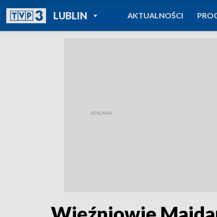
POWRÓT DO
LUBLIN
AKTUALNOŚCI
PRO
TVP REGIONY
Więźniowie Majda