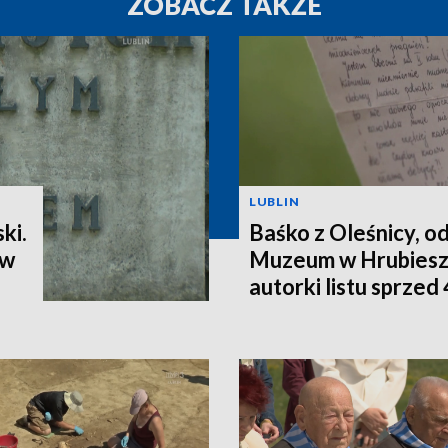
ZOBACZ TAKŻE
LUBLIN
ki.
Baśko z Oleśnicy, od
 w
Muzeum w Hrubiesz
autorki listu sprzed 