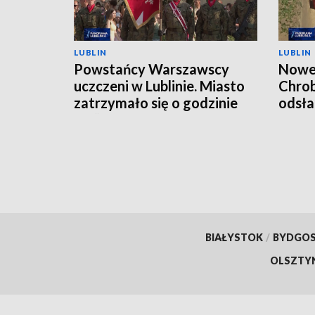
LUBLIN
LUBLIN
Powstańcy Warszawscy
Nowe 
uczczeni w Lublinie. Miasto
Chrob
zatrzymało się o godzinie
odsła
„W”
BIAŁYSTOK
/
BYDGO
OLSZTY