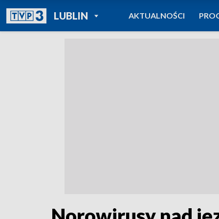
POWRÓT DO
LUBLIN
AKTUALNOŚCI
PRO
TVP REGIONY
Norowirusy nad je