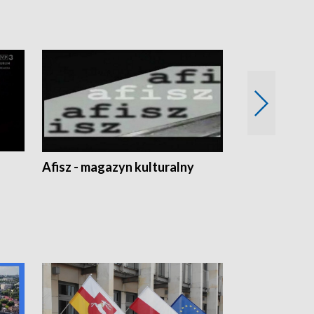
Afisz - magazyn kulturalny
Zobacz, co s