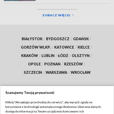
ZOBACZ WIĘCEJ
BIAŁYSTOK
/
BYDGOSZCZ
/
GDAŃSK
/
GORZÓW WLKP.
/
KATOWICE
/
KIELCE
/
KRAKÓW
/
LUBLIN
/
ŁÓDŹ
/
OLSZTYN
/
OPOLE
/
POZNAŃ
/
RZESZÓW
/
SZCZECIN
/
WARSZAWA
/
WROCŁAW
Szanujemy Twoją prywatność
Dołącz do nas:
Kliknij "Akceptuję i przechodzę do serwisu", aby wyrazić zgody na
korzystanie z technologii automatycznego śledzenia i zbierania danych,
TVP
dostęp do informacji na Twoim urządzeniu końcowym i ich