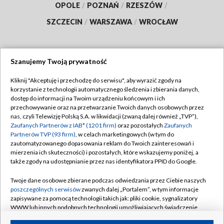
OPOLE
/
POZNAŃ
/
RZESZÓW
/
SZCZECIN
/
WARSZAWA
/
WROCŁAW
Szanujemy Twoją prywatność
Dołącz do nas:
Kliknij "Akceptuję i przechodzę do serwisu", aby wyrazić zgody na
korzystanie z technologii automatycznego śledzenia i zbierania danych,
TVP
dostęp do informacji na Twoim urządzeniu końcowym i ich
Abonament TVP
przechowywanie oraz na przetwarzanie Twoich danych osobowych przez
Regulamin TVP
nas, czyli Telewizję Polską S.A. w likwidacji (zwaną dalej również „TVP”),
Emisja w TVP
Polityka prywatności
Zaufanych Partnerów z IAB* (1201 firm)
oraz pozostałych
Zaufanych
Partnerów TVP (93 firm)
, w celach marketingowych (w tym do
Centrum informacji TVP
Moje zgody
zautomatyzowanego dopasowania reklam do Twoich zainteresowań i
mierzenia ich skuteczności) i pozostałych, które wskazujemy poniżej, a
Naziemna Telewizja Cyfrowa
Pomoc
także zgody na udostępnianie przez nas identyfikatora PPID do Google.
Sklep TVP
Biuro reklamy
Twoje dane osobowe zbierane podczas odwiedzania przez Ciebie naszych
Rada Programowa
Kontakt
poszczególnych serwisów
zwanych dalej „Portalem”, w tym informacje
zapisywane za pomocą technologii takich jak: pliki cookie, sygnalizatory
System NOS
WWW lub innych podobnych technologii umożliwiających świadczenie
dopasowanych i bezpiecznych usług, personalizację treści oraz reklam,
Informacje o nadawcy
Kanały