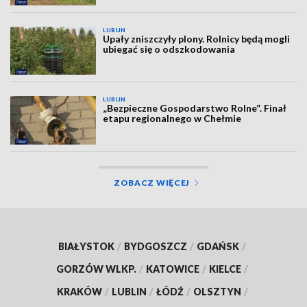
LUBLIN
Upały zniszczyły plony. Rolnicy będą mogli
ubiegać się o odszkodowania
LUBLIN
„Bezpieczne Gospodarstwo Rolne”. Finał
etapu regionalnego w Chełmie
ZOBACZ WIĘCEJ
BIAŁYSTOK
/
BYDGOSZCZ
/
GDAŃSK
/
GORZÓW WLKP.
/
KATOWICE
/
KIELCE
/
KRAKÓW
/
LUBLIN
/
ŁÓDŹ
/
OLSZTYN
/