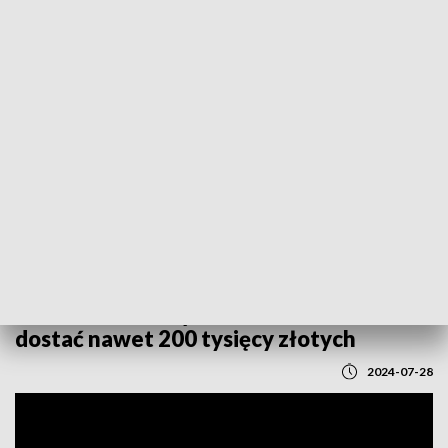
POWRÓT DO
LUBLIN
TVP REGIONY
Premie dla młodych rolników. Można
dostać nawet 200 tysięcy złotych
2024-07-28