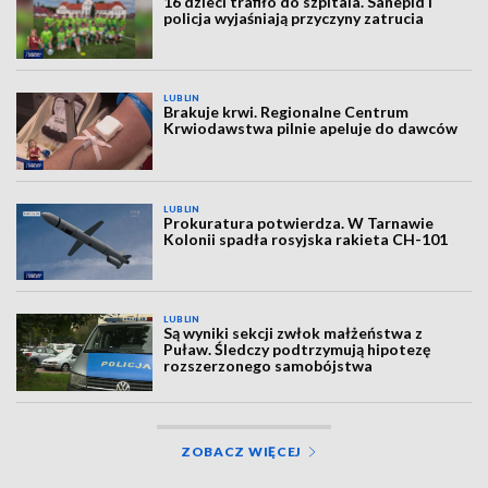
16 dzieci trafiło do szpitala. Sanepid i
policja wyjaśniają przyczyny zatrucia
LUBLIN
Brakuje krwi. Regionalne Centrum
Krwiodawstwa pilnie apeluje do dawców
LUBLIN
Prokuratura potwierdza. W Tarnawie
Kolonii spadła rosyjska rakieta CH-101
LUBLIN
Są wyniki sekcji zwłok małżeństwa z
Puław. Śledczy podtrzymują hipotezę
rozszerzonego samobójstwa
ZOBACZ WIĘCEJ