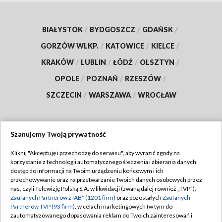
BIAŁYSTOK
/
BYDGOSZCZ
/
GDAŃSK
/
GORZÓW WLKP.
/
KATOWICE
/
KIELCE
/
KRAKÓW
/
LUBLIN
/
ŁÓDŹ
/
OLSZTYN
/
OPOLE
/
POZNAŃ
/
RZESZÓW
/
SZCZECIN
/
WARSZAWA
/
WROCŁAW
Szanujemy Twoją prywatność
Dołącz do nas:
Kliknij "Akceptuję i przechodzę do serwisu", aby wyrazić zgody na
korzystanie z technologii automatycznego śledzenia i zbierania danych,
TVP
dostęp do informacji na Twoim urządzeniu końcowym i ich
Abonament TVP
przechowywanie oraz na przetwarzanie Twoich danych osobowych przez
Regulamin TVP
nas, czyli Telewizję Polską S.A. w likwidacji (zwaną dalej również „TVP”),
Emisja w TVP
Polityka prywatności
Zaufanych Partnerów z IAB* (1201 firm)
oraz pozostałych
Zaufanych
Partnerów TVP (93 firm)
, w celach marketingowych (w tym do
Centrum informacji TVP
Moje zgody
zautomatyzowanego dopasowania reklam do Twoich zainteresowań i