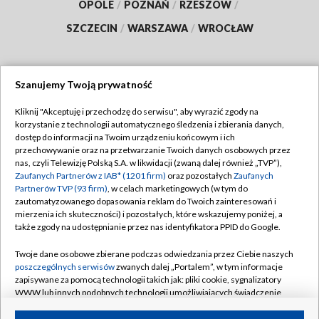
OPOLE
/
POZNAŃ
/
RZESZÓW
/
SZCZECIN
/
WARSZAWA
/
WROCŁAW
Szanujemy Twoją prywatność
Dołącz do nas:
Kliknij "Akceptuję i przechodzę do serwisu", aby wyrazić zgody na
korzystanie z technologii automatycznego śledzenia i zbierania danych,
TVP
dostęp do informacji na Twoim urządzeniu końcowym i ich
Abonament TVP
przechowywanie oraz na przetwarzanie Twoich danych osobowych przez
Regulamin TVP
nas, czyli Telewizję Polską S.A. w likwidacji (zwaną dalej również „TVP”),
Emisja w TVP
Polityka prywatności
Zaufanych Partnerów z IAB* (1201 firm)
oraz pozostałych
Zaufanych
Partnerów TVP (93 firm)
, w celach marketingowych (w tym do
Centrum informacji TVP
Moje zgody
zautomatyzowanego dopasowania reklam do Twoich zainteresowań i
mierzenia ich skuteczności) i pozostałych, które wskazujemy poniżej, a
Naziemna Telewizja Cyfrowa
Pomoc
także zgody na udostępnianie przez nas identyfikatora PPID do Google.
Sklep TVP
Biuro reklamy
Twoje dane osobowe zbierane podczas odwiedzania przez Ciebie naszych
Rada Programowa
Kontakt
poszczególnych serwisów
zwanych dalej „Portalem”, w tym informacje
zapisywane za pomocą technologii takich jak: pliki cookie, sygnalizatory
System NOS
WWW lub innych podobnych technologii umożliwiających świadczenie
dopasowanych i bezpiecznych usług, personalizację treści oraz reklam,
Informacje o nadawcy
Kanały
udostępnianie funkcji mediów społecznościowych oraz analizowanie