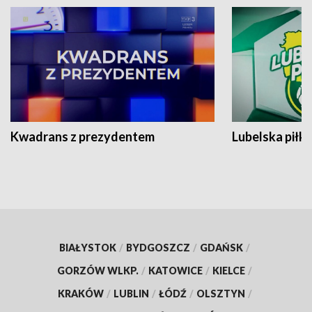
Kwadrans z prezydentem
Lubelska piłk
BIAŁYSTOK
/
BYDGOSZCZ
/
GDAŃSK
/
GORZÓW WLKP.
/
KATOWICE
/
KIELCE
/
KRAKÓW
/
LUBLIN
/
ŁÓDŹ
/
OLSZTYN
/