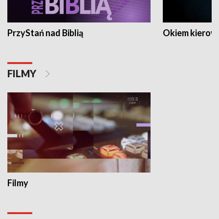
PrzyStań nad Biblią
Okiem kierow
FILMY
Filmy