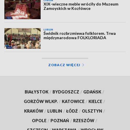
LUBLIN
XIX-wieczne meble wróciły do Muzeum
Zamoyskich w Kozłówce
LUBLIN
Świdnik rozbrzmiewa folklorem. Trwa
międzynarodowa FOLKLORIADA
ZOBACZ WIĘCEJ
BIAŁYSTOK
/
BYDGOSZCZ
/
GDAŃSK
/
GORZÓW WLKP.
/
KATOWICE
/
KIELCE
/
KRAKÓW
/
LUBLIN
/
ŁÓDŹ
/
OLSZTYN
/
OPOLE
/
POZNAŃ
/
RZESZÓW
/