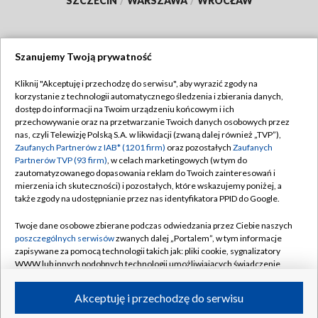
SZCZECIN
/
WARSZAWA
/
WROCŁAW
Szanujemy Twoją prywatność
Dołącz do nas:
Kliknij "Akceptuję i przechodzę do serwisu", aby wyrazić zgody na
korzystanie z technologii automatycznego śledzenia i zbierania danych,
TVP
dostęp do informacji na Twoim urządzeniu końcowym i ich
Abonament TVP
przechowywanie oraz na przetwarzanie Twoich danych osobowych przez
Regulamin TVP
nas, czyli Telewizję Polską S.A. w likwidacji (zwaną dalej również „TVP”),
Emisja w TVP
Polityka prywatności
Zaufanych Partnerów z IAB* (1201 firm)
oraz pozostałych
Zaufanych
Partnerów TVP (93 firm)
, w celach marketingowych (w tym do
Centrum informacji TVP
Moje zgody
zautomatyzowanego dopasowania reklam do Twoich zainteresowań i
mierzenia ich skuteczności) i pozostałych, które wskazujemy poniżej, a
Naziemna Telewizja Cyfrowa
Pomoc
także zgody na udostępnianie przez nas identyfikatora PPID do Google.
Sklep TVP
Biuro reklamy
Twoje dane osobowe zbierane podczas odwiedzania przez Ciebie naszych
Rada Programowa
Kontakt
poszczególnych serwisów
zwanych dalej „Portalem”, w tym informacje
zapisywane za pomocą technologii takich jak: pliki cookie, sygnalizatory
System NOS
WWW lub innych podobnych technologii umożliwiających świadczenie
dopasowanych i bezpiecznych usług, personalizację treści oraz reklam,
Informacje o nadawcy
Kanały
udostępnianie funkcji mediów społecznościowych oraz analizowanie
Akceptuję i przechodzę do serwisu
ruchu w Internecie.
Program dla prasy