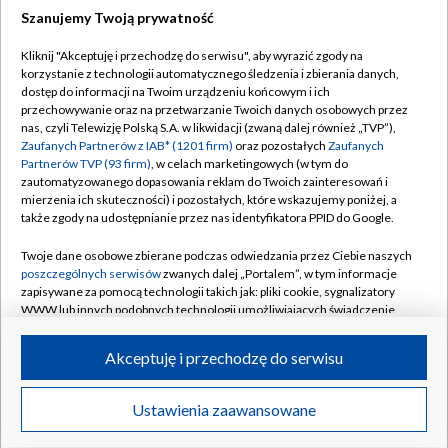
Szanujemy Twoją prywatność
Dołącz do nas:
Kliknij "Akceptuję i przechodzę do serwisu", aby wyrazić zgody na
korzystanie z technologii automatycznego śledzenia i zbierania danych,
TVP
dostęp do informacji na Twoim urządzeniu końcowym i ich
Abonament TVP
przechowywanie oraz na przetwarzanie Twoich danych osobowych przez
Regulamin TVP
nas, czyli Telewizję Polską S.A. w likwidacji (zwaną dalej również „TVP”),
Emisja w TVP
Polityka prywatności
Zaufanych Partnerów z IAB* (1201 firm)
oraz pozostałych
Zaufanych
Partnerów TVP (93 firm)
, w celach marketingowych (w tym do
Centrum informacji TVP
Moje zgody
zautomatyzowanego dopasowania reklam do Twoich zainteresowań i
mierzenia ich skuteczności) i pozostałych, które wskazujemy poniżej, a
Naziemna Telewizja Cyfrowa
Pomoc
także zgody na udostępnianie przez nas identyfikatora PPID do Google.
Sklep TVP
Biuro reklamy
Twoje dane osobowe zbierane podczas odwiedzania przez Ciebie naszych
Rada Programowa
Kontakt
poszczególnych serwisów
zwanych dalej „Portalem”, w tym informacje
zapisywane za pomocą technologii takich jak: pliki cookie, sygnalizatory
System NOS
WWW lub innych podobnych technologii umożliwiających świadczenie
dopasowanych i bezpiecznych usług, personalizację treści oraz reklam,
Informacje o nadawcy
Kanały
udostępnianie funkcji mediów społecznościowych oraz analizowanie
Akceptuję i przechodzę do serwisu
ruchu w Internecie.
Program dla prasy
©2026 Telewizja Polska S.A. w likwidacji
Biuro Reklamy
Twoje dane osobowe zbierane podczas odwiedzania przez Ciebie
Ustawienia zaawansowane
poszczególnych serwisów
na Portalu, takie jak adresy IP, identyfikatory
Ogłoszenie przetargowe
Twoich urządzeń końcowych i identyfikatory plików cookie, informacje o