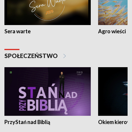
Sera warte
Agro wieści
SPOŁECZEŃSTWO
PrzyStań nad Biblią
Okiem kierow