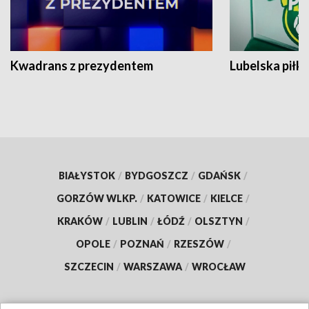
Kwadrans z prezydentem
Lubelska piłk
BIAŁYSTOK
/
BYDGOSZCZ
/
GDAŃSK
/
GORZÓW WLKP.
/
KATOWICE
/
KIELCE
/
KRAKÓW
/
LUBLIN
/
ŁÓDŹ
/
OLSZTYN
/
OPOLE
/
POZNAŃ
/
RZESZÓW
/
SZCZECIN
/
WARSZAWA
/
WROCŁAW