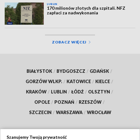
LUBLIN
170 milionów złotych dla szpitali. NFZ
zapłaci za nadwykonania
ZOBACZ WIĘCEJ
BIAŁYSTOK
/
BYDGOSZCZ
/
GDAŃSK
/
GORZÓW WLKP.
/
KATOWICE
/
KIELCE
/
KRAKÓW
/
LUBLIN
/
ŁÓDŹ
/
OLSZTYN
/
OPOLE
/
POZNAŃ
/
RZESZÓW
/
SZCZECIN
/
WARSZAWA
/
WROCŁAW
Szanujemy Twoją prywatność