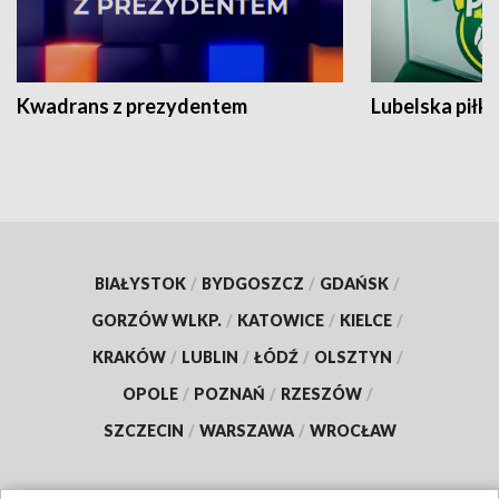
Kwadrans z prezydentem
Lubelska piłk
BIAŁYSTOK
/
BYDGOSZCZ
/
GDAŃSK
/
GORZÓW WLKP.
/
KATOWICE
/
KIELCE
/
KRAKÓW
/
LUBLIN
/
ŁÓDŹ
/
OLSZTYN
/
OPOLE
/
POZNAŃ
/
RZESZÓW
/
SZCZECIN
/
WARSZAWA
/
WROCŁAW