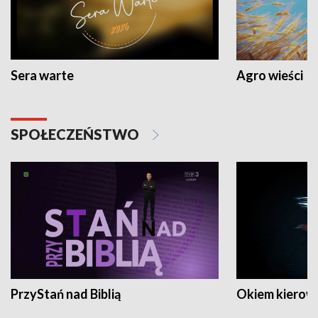
Sera warte
Agro wieści
SPOŁECZEŃSTWO
PrzyStań nad Biblią
Okiem kierow