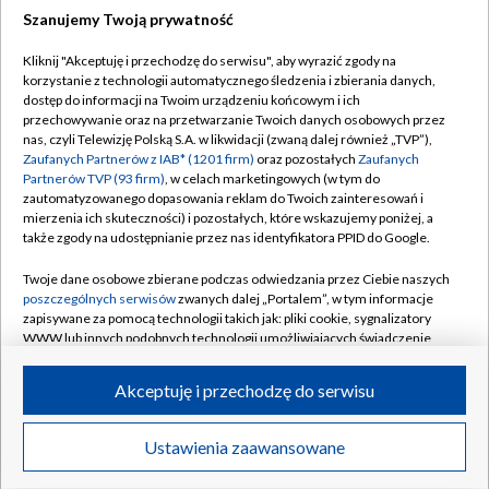
Szanujemy Twoją prywatność
Dołącz do nas:
Kliknij "Akceptuję i przechodzę do serwisu", aby wyrazić zgody na
korzystanie z technologii automatycznego śledzenia i zbierania danych,
TVP
dostęp do informacji na Twoim urządzeniu końcowym i ich
Abonament TVP
przechowywanie oraz na przetwarzanie Twoich danych osobowych przez
Regulamin TVP
nas, czyli Telewizję Polską S.A. w likwidacji (zwaną dalej również „TVP”),
Emisja w TVP
Polityka prywatności
Zaufanych Partnerów z IAB* (1201 firm)
oraz pozostałych
Zaufanych
Partnerów TVP (93 firm)
, w celach marketingowych (w tym do
Centrum informacji TVP
Moje zgody
zautomatyzowanego dopasowania reklam do Twoich zainteresowań i
mierzenia ich skuteczności) i pozostałych, które wskazujemy poniżej, a
Naziemna Telewizja Cyfrowa
Pomoc
także zgody na udostępnianie przez nas identyfikatora PPID do Google.
Sklep TVP
Biuro reklamy
Twoje dane osobowe zbierane podczas odwiedzania przez Ciebie naszych
Rada Programowa
Kontakt
poszczególnych serwisów
zwanych dalej „Portalem”, w tym informacje
zapisywane za pomocą technologii takich jak: pliki cookie, sygnalizatory
System NOS
WWW lub innych podobnych technologii umożliwiających świadczenie
dopasowanych i bezpiecznych usług, personalizację treści oraz reklam,
Informacje o nadawcy
Kanały
udostępnianie funkcji mediów społecznościowych oraz analizowanie
Akceptuję i przechodzę do serwisu
ruchu w Internecie.
Program dla prasy
©2026 Telewizja Polska S.A. w likwidacji
Biuro Reklamy
Twoje dane osobowe zbierane podczas odwiedzania przez Ciebie
Ustawienia zaawansowane
poszczególnych serwisów
na Portalu, takie jak adresy IP, identyfikatory
Ogłoszenie przetargowe
Twoich urządzeń końcowych i identyfikatory plików cookie, informacje o