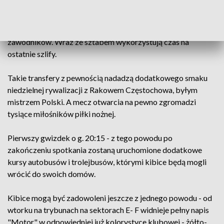
piłkarze Motoru. Przypomnijmy, że zespół trenera Mateusza
Stolarskiego powrócił do najwyższej klasy rozgrywkowej po
32 latach. I to w jakim stylu. Drużynę zasiliło kilku
zawodników. Wraz ze sztabem wykorzystują czas na
ostatnie szlify.
Takie transfery z pewnością nadadzą dodatkowego smaku
niedzielnej rywalizacji z Rakowem Częstochowa, byłym
mistrzem Polski. A mecz otwarcia na pewno zgromadzi
tysiące miłośników piłki nożnej.
Pierwszy gwizdek o g. 20:15 - z tego powodu po
zakończeniu spotkania zostaną uruchomione dodatkowe
kursy autobusów i trolejbusów, którymi kibice będą mogli
wrócić do swoich domów.
Kibice mogą być zadowoleni jeszcze z jednego powodu - od
wtorku na trybunach na sektorach E- F widnieje pełny napis
"Motor" w odpowiedniej już kolorystyce klubowej - żółto-