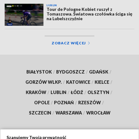
LUBLIN
Tour de Pologne Kobiet ruszył z
Tomaszowa. Światowa czołówka ściga się
na Lubelszczyźnie
ZOBACZ WIĘCEJ
BIAŁYSTOK
/
BYDGOSZCZ
/
GDAŃSK
/
GORZÓW WLKP.
/
KATOWICE
/
KIELCE
/
KRAKÓW
/
LUBLIN
/
ŁÓDŹ
/
OLSZTYN
/
OPOLE
/
POZNAŃ
/
RZESZÓW
/
SZCZECIN
/
WARSZAWA
/
WROCŁAW
Szanujemy Twoją prywatność