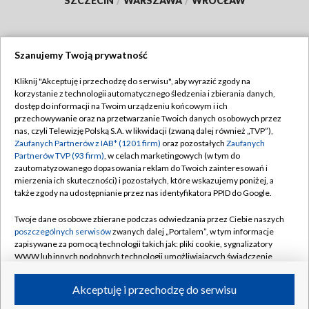
SZCZECIN
/
WARSZAWA
/
WROCŁAW
Szanujemy Twoją prywatność
Dołącz do nas:
Kliknij "Akceptuję i przechodzę do serwisu", aby wyrazić zgody na
korzystanie z technologii automatycznego śledzenia i zbierania danych,
TVP
dostęp do informacji na Twoim urządzeniu końcowym i ich
Abonament TVP
przechowywanie oraz na przetwarzanie Twoich danych osobowych przez
Regulamin TVP
nas, czyli Telewizję Polską S.A. w likwidacji (zwaną dalej również „TVP”),
Emisja w TVP
Polityka prywatności
Zaufanych Partnerów z IAB* (1201 firm)
oraz pozostałych
Zaufanych
Partnerów TVP (93 firm)
, w celach marketingowych (w tym do
Centrum informacji TVP
Moje zgody
zautomatyzowanego dopasowania reklam do Twoich zainteresowań i
mierzenia ich skuteczności) i pozostałych, które wskazujemy poniżej, a
Naziemna Telewizja Cyfrowa
Pomoc
także zgody na udostępnianie przez nas identyfikatora PPID do Google.
Sklep TVP
Biuro reklamy
Twoje dane osobowe zbierane podczas odwiedzania przez Ciebie naszych
Rada Programowa
Kontakt
poszczególnych serwisów
zwanych dalej „Portalem”, w tym informacje
zapisywane za pomocą technologii takich jak: pliki cookie, sygnalizatory
System NOS
WWW lub innych podobnych technologii umożliwiających świadczenie
dopasowanych i bezpiecznych usług, personalizację treści oraz reklam,
Informacje o nadawcy
Kanały
udostępnianie funkcji mediów społecznościowych oraz analizowanie
Akceptuję i przechodzę do serwisu
ruchu w Internecie.
Program dla prasy