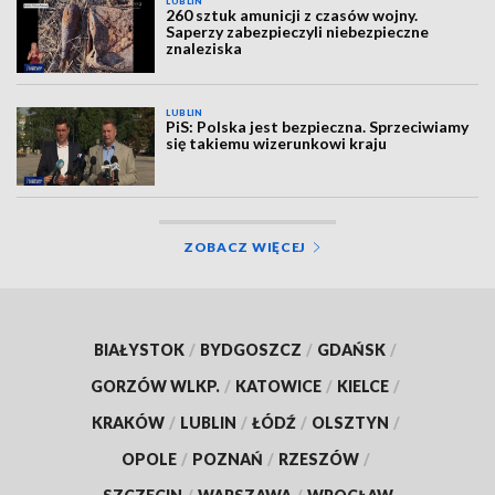
LUBLIN
260 sztuk amunicji z czasów wojny.
Saperzy zabezpieczyli niebezpieczne
znaleziska
LUBLIN
PiS: Polska jest bezpieczna. Sprzeciwiamy
się takiemu wizerunkowi kraju
ZOBACZ WIĘCEJ
BIAŁYSTOK
/
BYDGOSZCZ
/
GDAŃSK
/
GORZÓW WLKP.
/
KATOWICE
/
KIELCE
/
KRAKÓW
/
LUBLIN
/
ŁÓDŹ
/
OLSZTYN
/
OPOLE
/
POZNAŃ
/
RZESZÓW
/