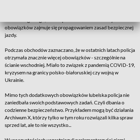
Byli awansowani i odznaczeni. Wśród tych pierwszych
znalazła się Renata Szpakowska z Wojewódzkiego Wydziału
Ruchu Drogowego, która oprócz swoich codziennych
obowiązków zajmuje się propagowaniem zasad bezpiecznej
jazdy.
Podczas obchodów zaznaczano, że w ostatnich latach policja
otrzymała znacznie więcej obowiązków - szczególnie na
ścianie wschodniej. Miało to związek z pandemią COVID-19,
kryzysem na granicy polsko-białoruskiej czy wojną w
Ukrainie.
Mimo tych dodatkowych obowiązków lubelska policja nie
zaniedbała swoich podstawowych zadań. Czyli dbania o
codzienne bezpieczeństwo. Przykładem mogą być działania
Archiwum X, którzy tylko w tym roku rozwiązali kilka spraw
sprzed lat, ale to nie wszystko...
W uroczystościach uczestniczyli parlamentarzyści ziemi