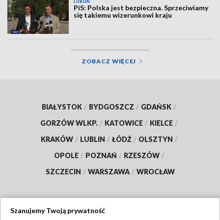
LUBLIN
PiS: Polska jest bezpieczna. Sprzeciwiamy
się takiemu wizerunkowi kraju
ZOBACZ WIĘCEJ
BIAŁYSTOK
/
BYDGOSZCZ
/
GDAŃSK
/
GORZÓW WLKP.
/
KATOWICE
/
KIELCE
/
KRAKÓW
/
LUBLIN
/
ŁÓDŹ
/
OLSZTYN
/
OPOLE
/
POZNAŃ
/
RZESZÓW
/
SZCZECIN
/
WARSZAWA
/
WROCŁAW
Szanujemy Twoją prywatność
Dołącz do nas: