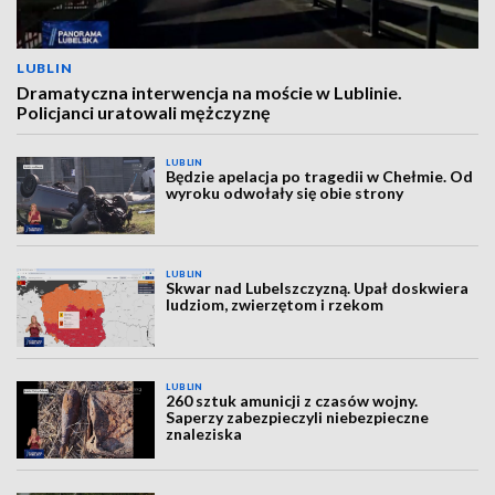
LUBLIN
Dramatyczna interwencja na moście w Lublinie.
Policjanci uratowali mężczyznę
LUBLIN
Będzie apelacja po tragedii w Chełmie. Od
wyroku odwołały się obie strony
LUBLIN
Skwar nad Lubelszczyzną. Upał doskwiera
ludziom, zwierzętom i rzekom
LUBLIN
260 sztuk amunicji z czasów wojny.
Saperzy zabezpieczyli niebezpieczne
znaleziska