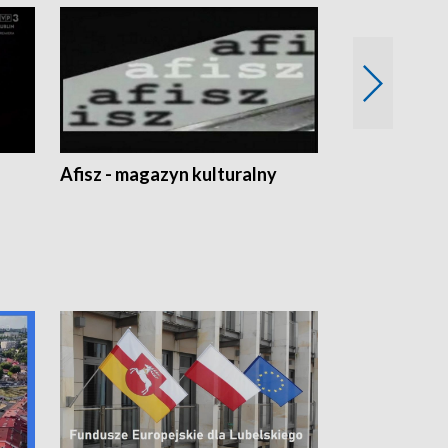
Afisz - magazyn kulturalny
Zobacz, co s