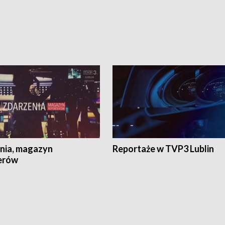
nia, magazyn
Reportaże w TVP3 Lublin
erów