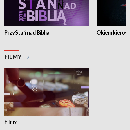
PrzyStań nad Biblią
Okiem kierow
FILMY
Filmy