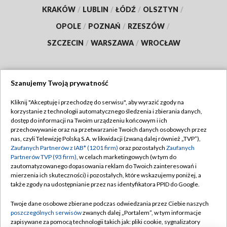
KRAKÓW
/
LUBLIN
/
ŁÓDŹ
/
OLSZTYN
/
OPOLE
/
POZNAŃ
/
RZESZÓW
/
SZCZECIN
/
WARSZAWA
/
WROCŁAW
Szanujemy Twoją prywatność
Dołącz do nas:
Kliknij "Akceptuję i przechodzę do serwisu", aby wyrazić zgody na
korzystanie z technologii automatycznego śledzenia i zbierania danych,
TVP
dostęp do informacji na Twoim urządzeniu końcowym i ich
Abonament TVP
przechowywanie oraz na przetwarzanie Twoich danych osobowych przez
Regulamin TVP
nas, czyli Telewizję Polską S.A. w likwidacji (zwaną dalej również „TVP”),
Emisja w TVP
Polityka prywatności
Zaufanych Partnerów z IAB* (1201 firm)
oraz pozostałych
Zaufanych
Partnerów TVP (93 firm)
, w celach marketingowych (w tym do
Centrum informacji TVP
Moje zgody
zautomatyzowanego dopasowania reklam do Twoich zainteresowań i
mierzenia ich skuteczności) i pozostałych, które wskazujemy poniżej, a
Naziemna Telewizja Cyfrowa
Pomoc
także zgody na udostępnianie przez nas identyfikatora PPID do Google.
Sklep TVP
Biuro reklamy
Twoje dane osobowe zbierane podczas odwiedzania przez Ciebie naszych
Rada Programowa
Kontakt
poszczególnych serwisów
zwanych dalej „Portalem”, w tym informacje
zapisywane za pomocą technologii takich jak: pliki cookie, sygnalizatory