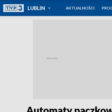
POWRÓT DO
LUBLIN
AKTUALNOŚCI
PRO
TVP REGIONY
Automaty paczkow