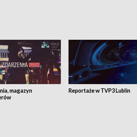
nia, magazyn
Reportaże w TVP3 Lublin
erów