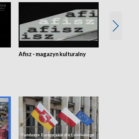
Afisz - magazyn kulturalny
Zobacz, co s