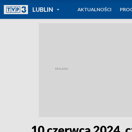
POWRÓT DO
LUBLIN
AKTUALNOŚCI
PRO
TVP REGIONY
10 czerwca 2024, c