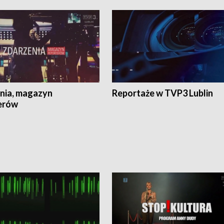
nia, magazyn
Reportaże w TVP3 Lublin
erów