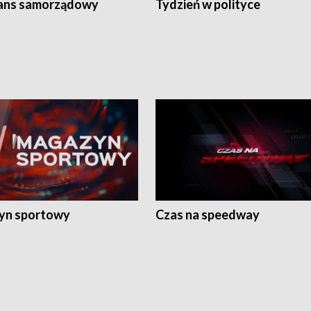
ans samorządowy
Tydzień w polityce
yn sportowy
Czas na speedway