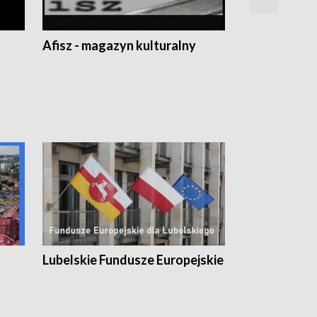
Afisz - magazyn kulturalny
Zobacz, co s
Lubelskie Fundusze Europejskie