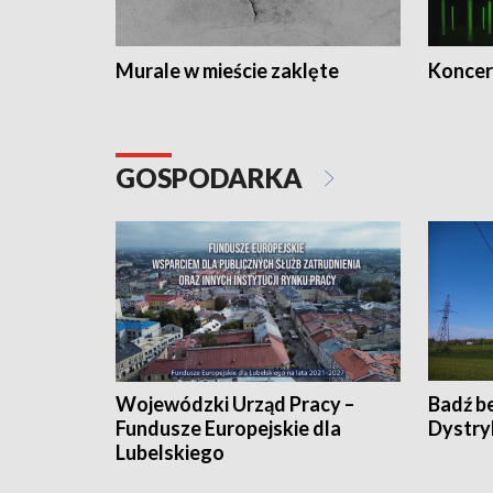
Murale w mieście zaklęte
Koncer
GOSPODARKA
Wojewódzki Urząd Pracy –
Badź b
Fundusze Europejskie dla
Dystry
Lubelskiego