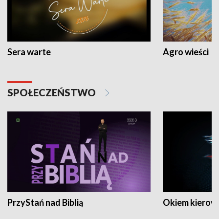
Sera warte
Agro wieści
SPOŁECZEŃSTWO
PrzyStań nad Biblią
Okiem kierow