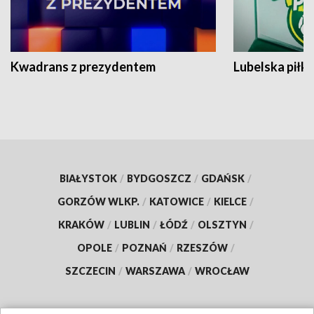
Kwadrans z prezydentem
Lubelska piłk
BIAŁYSTOK
/
BYDGOSZCZ
/
GDAŃSK
/
GORZÓW WLKP.
/
KATOWICE
/
KIELCE
/
KRAKÓW
/
LUBLIN
/
ŁÓDŹ
/
OLSZTYN
/
OPOLE
/
POZNAŃ
/
RZESZÓW
/
SZCZECIN
/
WARSZAWA
/
WROCŁAW