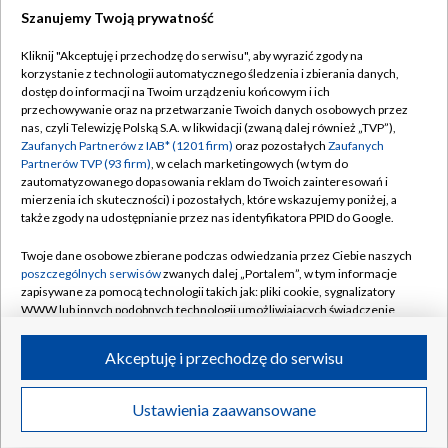
Szanujemy Twoją prywatność
Dołącz do nas:
Kliknij "Akceptuję i przechodzę do serwisu", aby wyrazić zgody na
korzystanie z technologii automatycznego śledzenia i zbierania danych,
TVP
dostęp do informacji na Twoim urządzeniu końcowym i ich
Abonament TVP
przechowywanie oraz na przetwarzanie Twoich danych osobowych przez
Regulamin TVP
nas, czyli Telewizję Polską S.A. w likwidacji (zwaną dalej również „TVP”),
Emisja w TVP
Polityka prywatności
Zaufanych Partnerów z IAB* (1201 firm)
oraz pozostałych
Zaufanych
Partnerów TVP (93 firm)
, w celach marketingowych (w tym do
Centrum informacji TVP
Moje zgody
zautomatyzowanego dopasowania reklam do Twoich zainteresowań i
mierzenia ich skuteczności) i pozostałych, które wskazujemy poniżej, a
Naziemna Telewizja Cyfrowa
Pomoc
także zgody na udostępnianie przez nas identyfikatora PPID do Google.
Sklep TVP
Biuro reklamy
Twoje dane osobowe zbierane podczas odwiedzania przez Ciebie naszych
Rada Programowa
Kontakt
poszczególnych serwisów
zwanych dalej „Portalem”, w tym informacje
zapisywane za pomocą technologii takich jak: pliki cookie, sygnalizatory
System NOS
WWW lub innych podobnych technologii umożliwiających świadczenie
dopasowanych i bezpiecznych usług, personalizację treści oraz reklam,
Informacje o nadawcy
Kanały
udostępnianie funkcji mediów społecznościowych oraz analizowanie
Akceptuję i przechodzę do serwisu
ruchu w Internecie.
Program dla prasy
©2026 Telewizja Polska S.A. w likwidacji
Biuro Reklamy
Twoje dane osobowe zbierane podczas odwiedzania przez Ciebie
Ustawienia zaawansowane
poszczególnych serwisów
na Portalu, takie jak adresy IP, identyfikatory
Ogłoszenie przetargowe
Twoich urządzeń końcowych i identyfikatory plików cookie, informacje o