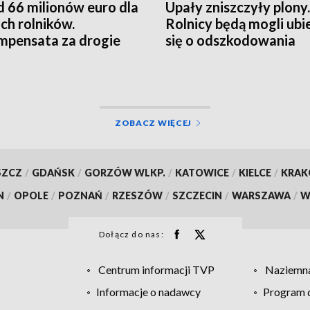
 66 milionów euro dla
Upały zniszczyły plony.
ich rolników.
Rolnicy będą mogli ubi
pensata za drogie
się o odszkodowania
zy
ZOBACZ WIĘCEJ
SZCZ
/
GDAŃSK
/
GORZÓW WLKP.
/
KATOWICE
/
KIELCE
/
KRA
N
/
OPOLE
/
POZNAŃ
/
RZESZÓW
/
SZCZECIN
/
WARSZAWA
/
W
Dołącz do nas:
Centrum informacji TVP
Naziemna
Informacje o nadawcy
Program d