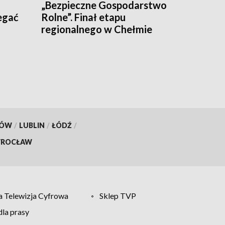
„Bezpieczne Gospodarstwo
egać
Rolne”. Finał etapu
regionalnego w Chełmie
KÓW
/
LUBLIN
/
ŁÓDŹ
/
ROCŁAW
 Telewizja Cyfrowa
Sklep TVP
la prasy