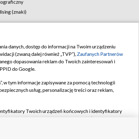
tograficzny
sing (znaki)
klamy
Kontakt
rania danych, dostęp do informacji na Twoim urządzeniu
idacji (zwaną dalej również „TVP”),
Zaufanych Partnerów
anego dopasowania reklam do Twoich zainteresowań i
a PPID do Google.
”, w tym informacje zapisywane za pomocą technologii
zpiecznych usług, personalizację treści oraz reklam,
identyfikatory Twoich urządzeń końcowych i identyfikatory
P,
Zaufanych Partnerów z IAB
oraz pozostałych
Zaufanych
 wyboru podstawowych reklam, wyboru spersonalizowanych
ch treści, pomiaru wydajności reklam, pomiaru wydajności