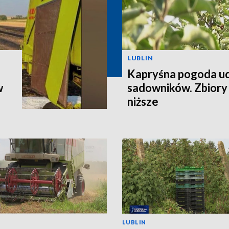
LUBLIN
Kapryśna pogoda u
w
sadowników. Zbiory
niższe
LUBLIN