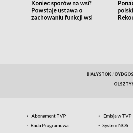
Koniec sporów na wsi?
Ponad
Powstaje ustawa o
polsk
zachowaniu funkcji wsi
Rekom
nawo
BIAŁYSTOK
/
BYDGO
OLSZTY
Abonament TVP
Emisja w TVP
Rada Programowa
System NOS