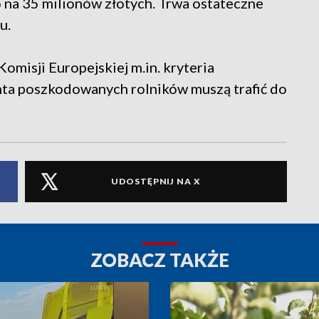
na 35 milionów złotych. Trwa ostateczne
u.
omisji Europejskiej m.in. kryteria
nta poszkodowanych rolników muszą trafić do
UDOSTĘPNIJ NA X
ZOBACZ TAKŻE