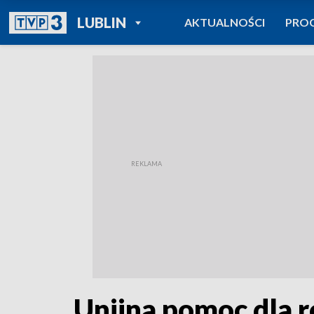
POWRÓT DO
LUBLIN
AKTUALNOŚCI
PRO
TVP REGIONY
Unijna pomoc dla r