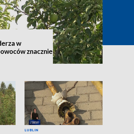
derza w
 owoców znacznie
LUBLIN