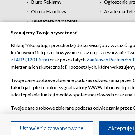
Biuro Reklamy
Ogłoszenie pr
Oferta Handlowa
Akademia Tele
Telegazeta ogłoszenia
Szanujemy Twoją prywatność
Regulamin TVP
Kliknij "Akceptuję i przechodzę do serwisu", aby wyrazić zg
końcowym i ich przechowywanie oraz na przetwarzanie Twoich
z IAB* (1201 firm)
oraz pozostałych
Zaufanych Partnerów T
mierzenia ich skuteczności) i pozostałych, które wskazujemy
Twoje dane osobowe zbierane podczas odwiedzania przez 
takich jak: pliki cookie, sygnalizatory WWW lub innych pod
udostępnianie funkcji mediów społecznościowych oraz anali
Twoje dane osobowe zbierane podczas odwiedzania przez 
plików cookie, informacje o Twoich wyszukiwaniach w serwi
Partnerów TVP
dla realizacji następujących celów i funkc
Ustawienia zaawansowane
Akceptuję i
reklam, tworzenia profilu spersonalizowanych reklam, tworz