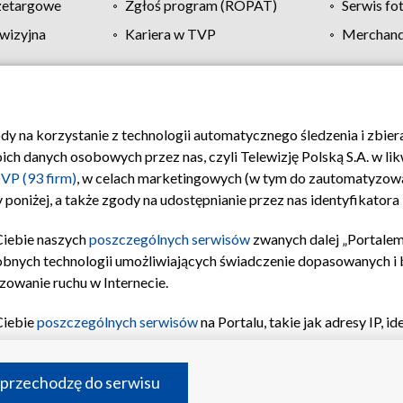
zetargowe
Zgłoś program (ROPAT)
Serwis fo
wizyjna
Kariera w TVP
Merchandi
Polityka prywatności
Moje zgody
Pomoc
Biuro re
ody na korzystanie z technologii automatycznego śledzenia i zbie
 danych osobowych przez nas, czyli Telewizję Polską S.A. w likw
VP (93 firm)
, w celach marketingowych (w tym do zautomatyzow
 poniżej, a także zgody na udostępnianie przez nas identyfikator
Ciebie naszych
poszczególnych serwisów
zwanych dalej „Portalem
obnych technologii umożliwiających świadczenie dopasowanych i be
zowanie ruchu w Internecie.
Ciebie
poszczególnych serwisów
na Portalu, takie jak adresy IP, 
sach Portalu czy historia odwiedzin będą przetwarzane przez TV
ji: przechowywania informacji na urządzeniu lub dostęp do nich,
©2026 Telewizja Polska S.A. w likwidacji
 przechodzę do serwisu
enia profilu spersonalizowanych treści, wyboru spersonalizowany