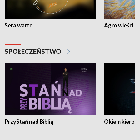
Sera warte
Agro wieści
SPOŁECZEŃSTWO
PrzyStań nad Biblią
Okiem kierow