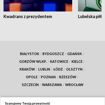
Kwadrans z prezydentem
Lubelska piłk
BIAŁYSTOK
/
BYDGOSZCZ
/
GDAŃSK
/
GORZÓW WLKP.
/
KATOWICE
/
KIELCE
/
KRAKÓW
/
LUBLIN
/
ŁÓDŹ
/
OLSZTYN
/
OPOLE
/
POZNAŃ
/
RZESZÓW
/
SZCZECIN
/
WARSZAWA
/
WROCŁAW
Szanujemy Twoją prywatność