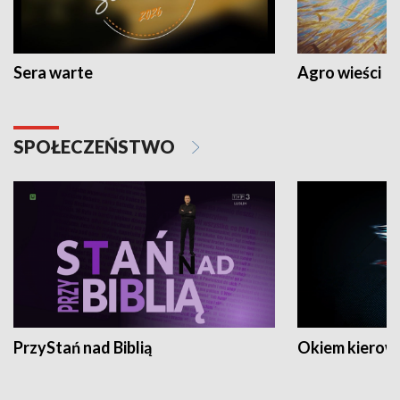
Sera warte
Agro wieści
SPOŁECZEŃSTWO
PrzyStań nad Biblią
Okiem kierow