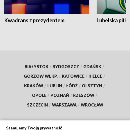
Kwadrans z prezydentem
Lubelska piłk
BIAŁYSTOK
/
BYDGOSZCZ
/
GDAŃSK
/
GORZÓW WLKP.
/
KATOWICE
/
KIELCE
/
KRAKÓW
/
LUBLIN
/
ŁÓDŹ
/
OLSZTYN
/
OPOLE
/
POZNAŃ
/
RZESZÓW
/
SZCZECIN
/
WARSZAWA
/
WROCŁAW
Szanujemy Twoją prywatność