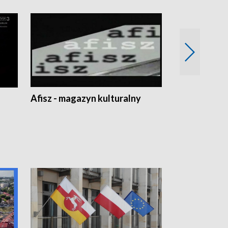
Afisz - magazyn kulturalny
Zobacz, co s