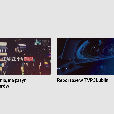
nia, magazyn
Reportaże w TVP3 Lublin
erów