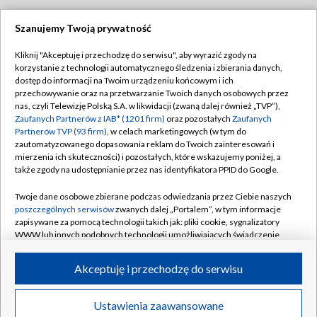
Szanujemy Twoją prywatność
Dołącz do nas:
Kliknij "Akceptuję i przechodzę do serwisu", aby wyrazić zgody na
korzystanie z technologii automatycznego śledzenia i zbierania danych,
TVP
dostęp do informacji na Twoim urządzeniu końcowym i ich
Abonament TVP
przechowywanie oraz na przetwarzanie Twoich danych osobowych przez
Regulamin TVP
nas, czyli Telewizję Polską S.A. w likwidacji (zwaną dalej również „TVP”),
Emisja w TVP
Polityka prywatności
Zaufanych Partnerów z IAB* (1201 firm)
oraz pozostałych
Zaufanych
Partnerów TVP (93 firm)
, w celach marketingowych (w tym do
Centrum informacji TVP
Moje zgody
zautomatyzowanego dopasowania reklam do Twoich zainteresowań i
mierzenia ich skuteczności) i pozostałych, które wskazujemy poniżej, a
Naziemna Telewizja Cyfrowa
Pomoc
także zgody na udostępnianie przez nas identyfikatora PPID do Google.
Sklep TVP
Biuro reklamy
Twoje dane osobowe zbierane podczas odwiedzania przez Ciebie naszych
Rada Programowa
Kontakt
poszczególnych serwisów
zwanych dalej „Portalem”, w tym informacje
zapisywane za pomocą technologii takich jak: pliki cookie, sygnalizatory
System NOS
WWW lub innych podobnych technologii umożliwiających świadczenie
dopasowanych i bezpiecznych usług, personalizację treści oraz reklam,
Informacje o nadawcy
Kanały
udostępnianie funkcji mediów społecznościowych oraz analizowanie
Akceptuję i przechodzę do serwisu
ruchu w Internecie.
Program dla prasy
©2026 Telewizja Polska S.A. w likwidacji
Biuro Reklamy
Twoje dane osobowe zbierane podczas odwiedzania przez Ciebie
Ustawienia zaawansowane
poszczególnych serwisów
na Portalu, takie jak adresy IP, identyfikatory