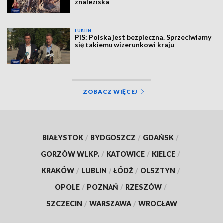
znaleziska
LUBLIN
PiS: Polska jest bezpieczna. Sprzeciwiamy
się takiemu wizerunkowi kraju
ZOBACZ WIĘCEJ
BIAŁYSTOK
/
BYDGOSZCZ
/
GDAŃSK
/
GORZÓW WLKP.
/
KATOWICE
/
KIELCE
/
KRAKÓW
/
LUBLIN
/
ŁÓDŹ
/
OLSZTYN
/
OPOLE
/
POZNAŃ
/
RZESZÓW
/
SZCZECIN
/
WARSZAWA
/
WROCŁAW