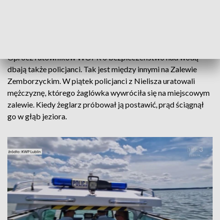
z wiekiem. Ważne jest także noszenie przewiewnych ubrań.
Schładzanie organizmu w wodzie nie zaszkodzi, o ile robimy
to z wyobraźnią.
Oprócz ratowników WOPR o bezpieczeństwo nad wodą
dbają także policjanci. Tak jest między innymi na Zalewie
Zemborzyckim. W piątek policjanci z Nielisza uratowali
mężczyznę, którego żaglówka wywróciła się na miejscowym
zalewie. Kiedy żeglarz próbował ją postawić, prąd ściągnął
go w głąb jeziora.