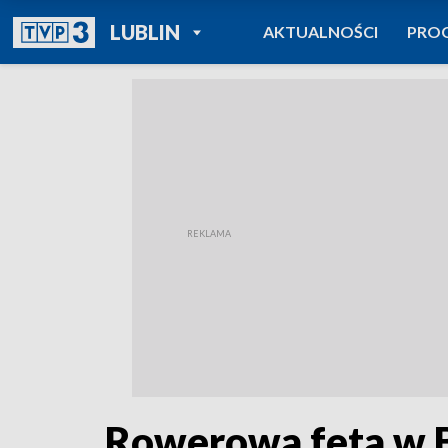
POWRÓT DO
LUBLIN
AKTUALNOŚCI
PRO
TVP REGIONY
Rowerowa feta w B