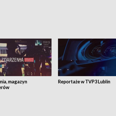
nia, magazyn
Reportaże w TVP3 Lublin
erów