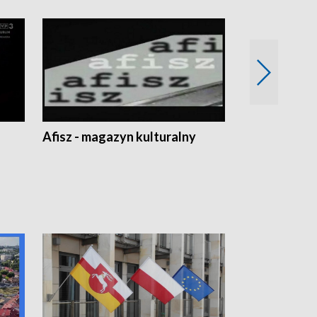
Afisz - magazyn kulturalny
Zobacz, co s