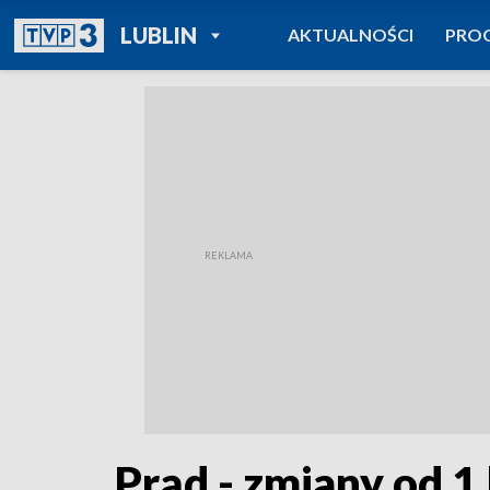
POWRÓT DO
LUBLIN
AKTUALNOŚCI
PRO
TVP REGIONY
Prąd - zmiany od 1 