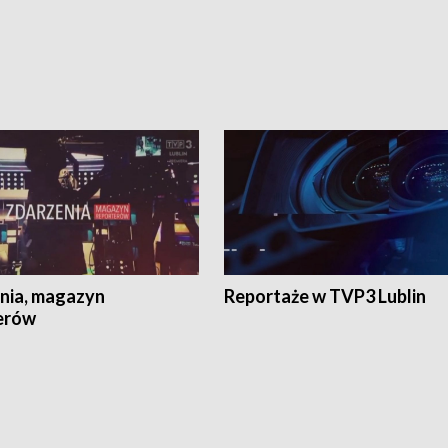
nia, magazyn
Reportaże w TVP3 Lublin
erów