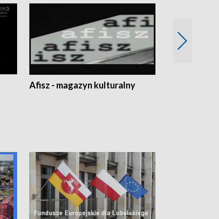
Afisz - magazyn kulturalny
Zobacz, co s