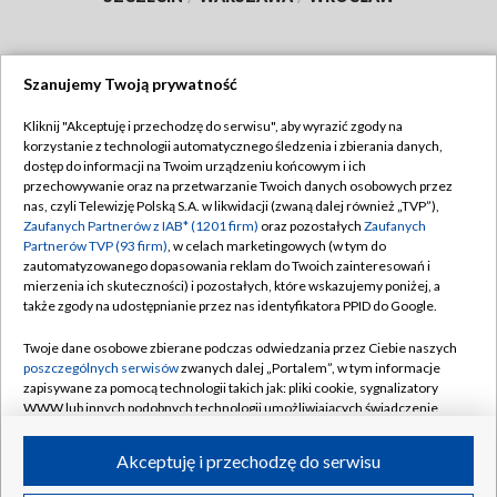
Szanujemy Twoją prywatność
Dołącz do nas:
Kliknij "Akceptuję i przechodzę do serwisu", aby wyrazić zgody na
korzystanie z technologii automatycznego śledzenia i zbierania danych,
TVP
dostęp do informacji na Twoim urządzeniu końcowym i ich
Abonament TVP
przechowywanie oraz na przetwarzanie Twoich danych osobowych przez
Regulamin TVP
nas, czyli Telewizję Polską S.A. w likwidacji (zwaną dalej również „TVP”),
Emisja w TVP
Polityka prywatności
Zaufanych Partnerów z IAB* (1201 firm)
oraz pozostałych
Zaufanych
Partnerów TVP (93 firm)
, w celach marketingowych (w tym do
Centrum informacji TVP
Moje zgody
zautomatyzowanego dopasowania reklam do Twoich zainteresowań i
mierzenia ich skuteczności) i pozostałych, które wskazujemy poniżej, a
Naziemna Telewizja Cyfrowa
Pomoc
także zgody na udostępnianie przez nas identyfikatora PPID do Google.
Sklep TVP
Biuro reklamy
Twoje dane osobowe zbierane podczas odwiedzania przez Ciebie naszych
Rada Programowa
Kontakt
poszczególnych serwisów
zwanych dalej „Portalem”, w tym informacje
zapisywane za pomocą technologii takich jak: pliki cookie, sygnalizatory
System NOS
WWW lub innych podobnych technologii umożliwiających świadczenie
dopasowanych i bezpiecznych usług, personalizację treści oraz reklam,
Informacje o nadawcy
Kanały
udostępnianie funkcji mediów społecznościowych oraz analizowanie
Akceptuję i przechodzę do serwisu
ruchu w Internecie.
Program dla prasy
©2026 Telewizja Polska S.A. w likwidacji