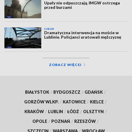
Upały nie odpuszczają. IMGW ostrzega
przed burzami
LUBLIN
Dramatyczna interwencja na moście w
Lublinie. Policjanci uratowali mężczyznę
ZOBACZ WIĘCEJ
BIAŁYSTOK
/
BYDGOSZCZ
/
GDAŃSK
/
GORZÓW WLKP.
/
KATOWICE
/
KIELCE
/
KRAKÓW
/
LUBLIN
/
ŁÓDŹ
/
OLSZTYN
/
OPOLE
/
POZNAŃ
/
RZESZÓW
/
SZCZECIN
/
WARSZAWA
/
WROCŁAW