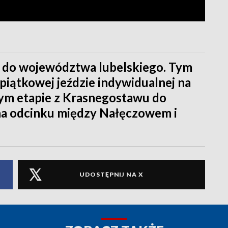
 do województwa lubelskiego. Tym
iątkowej jeździe indywidualnej na
szym etapie z Krasnegostawu do
ę na odcinku między Nałęczowem i
UDOSTĘPNIJ NA X