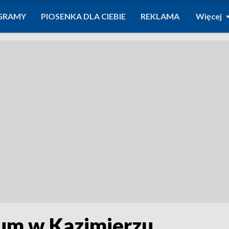
GRAMY
PIOSENKA DLA CIEBIE
REKLAMA
Więcej
um w Kazimierzu