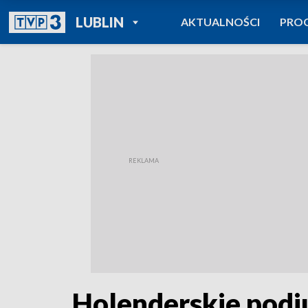
POWRÓT DO
LUBLIN
AKTUALNOŚCI
PRO
TVP REGIONY
Holenderskie podi