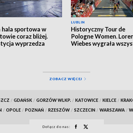
LUBLIN
hala sportowa w
Historyczny Tour de
towie coraz bliżej.
Pologne Women. Lore
tycja wyprzedza
Wiebes wygrała wszys
onogram
etapy
ZOBACZ WIĘCEJ
SZCZ
/
GDAŃSK
/
GORZÓW WLKP.
/
KATOWICE
/
KIELCE
/
KRA
N
/
OPOLE
/
POZNAŃ
/
RZESZÓW
/
SZCZECIN
/
WARSZAWA
/
W
Dołącz do nas: