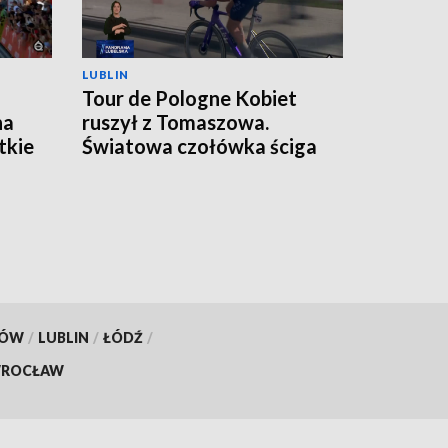
LUBLIN
Tour de Pologne Kobiet
na
ruszył z Tomaszowa.
tkie
Światowa czołówka ściga
się na Lubelszczyźnie
KÓW
/
LUBLIN
/
ŁÓDŹ
/
ROCŁAW