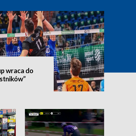
p wraca do
estników”