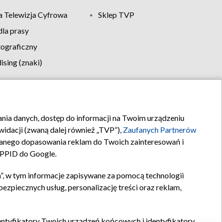
 Telewizja Cyfrowa
Sklep TVP
la prasy
tograficzny
sing (znaki)
klamy
Kontakt
rania danych, dostęp do informacji na Twoim urządzeniu
idacji (zwaną dalej również „TVP”),
Zaufanych Partnerów
anego dopasowania reklam do Twoich zainteresowań i
a PPID do Google.
”, w tym informacje zapisywane za pomocą technologii
zpiecznych usług, personalizację treści oraz reklam,
identyfikatory Twoich urządzeń końcowych i identyfikatory