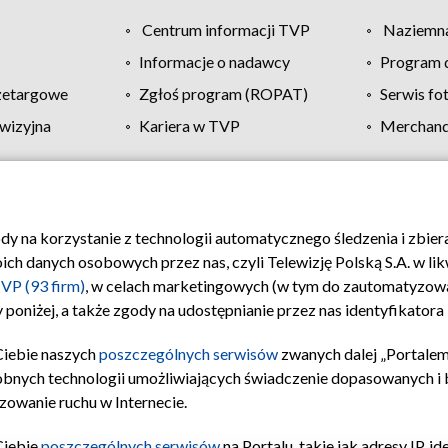
Centrum informacji TVP
Naziemna
Informacje o nadawcy
Program d
zetargowe
Zgłoś program (ROPAT)
Serwis fo
wizyjna
Kariera w TVP
Merchandi
Polityka prywatności
Moje zgody
Pomoc
Biuro re
ody na korzystanie z technologii automatycznego śledzenia i zbie
 danych osobowych przez nas, czyli Telewizję Polską S.A. w likw
VP (93 firm)
, w celach marketingowych (w tym do zautomatyzow
 poniżej, a także zgody na udostępnianie przez nas identyfikator
Ciebie naszych
poszczególnych serwisów
zwanych dalej „Portalem
obnych technologii umożliwiających świadczenie dopasowanych i be
zowanie ruchu w Internecie.
Ciebie
poszczególnych serwisów
na Portalu, takie jak adresy IP, 