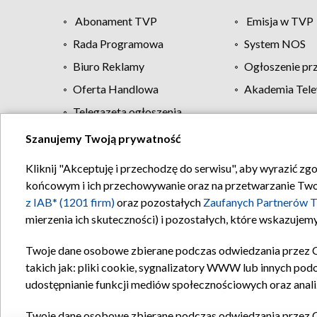
Abonament TVP
Emisja w TVP
Rada Programowa
System NOS
Biuro Reklamy
Ogłoszenie pr
Oferta Handlowa
Akademia Tele
Telegazeta ogłoszenia
Szanujemy Twoją prywatność
Regulamin TVP
Kliknij "Akceptuję i przechodzę do serwisu", aby wyrazić zg
końcowym i ich przechowywanie oraz na przetwarzanie Twoich
z IAB* (1201 firm)
oraz pozostałych
Zaufanych Partnerów T
mierzenia ich skuteczności) i pozostałych, które wskazujemy
Twoje dane osobowe zbierane podczas odwiedzania przez 
takich jak: pliki cookie, sygnalizatory WWW lub innych pod
udostępnianie funkcji mediów społecznościowych oraz anali
Twoje dane osobowe zbierane podczas odwiedzania przez 