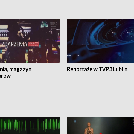
nia, magazyn
Reportaże w TVP3 Lublin
erów