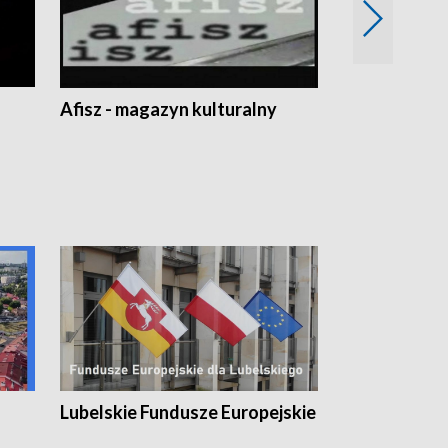
Afisz - magazyn kulturalny
Zobacz, co s
Lubelskie Fundusze Europejskie