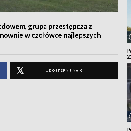
ędowem, grupa przestępcza z
onownie w czołówce najlepszych
P
2
UDOSTĘPNIJ NA X
P