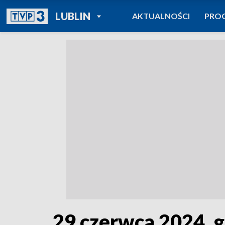
POWRÓT DO
LUBLIN
AKTUALNOŚCI
PRO
TVP REGIONY
29 czerwca 2024, g