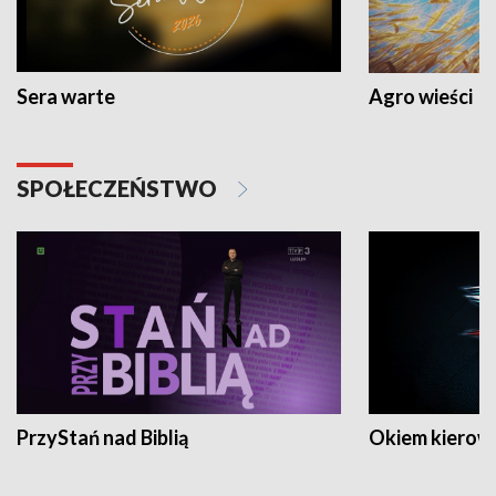
Sera warte
Agro wieści
SPOŁECZEŃSTWO
PrzyStań nad Biblią
Okiem kierow