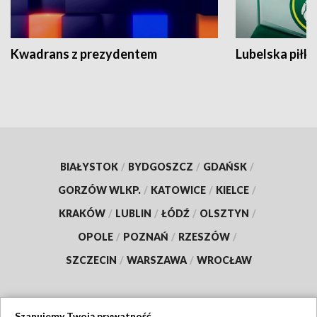
Kwadrans z prezydentem
Lubelska piłk
BIAŁYSTOK
/
BYDGOSZCZ
/
GDAŃSK
/
GORZÓW WLKP.
/
KATOWICE
/
KIELCE
/
KRAKÓW
/
LUBLIN
/
ŁÓDŹ
/
OLSZTYN
/
OPOLE
/
POZNAŃ
/
RZESZÓW
/
SZCZECIN
/
WARSZAWA
/
WROCŁAW
Szanujemy Twoją prywatność