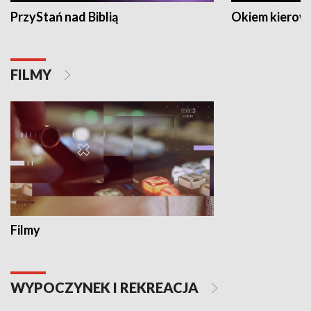
PrzyStań nad Biblią
Okiem kierow
FILMY
Filmy
WYPOCZYNEK I REKREACJA