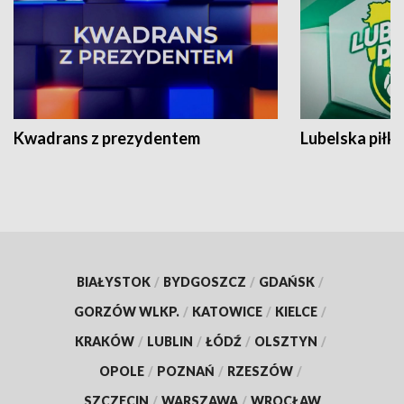
Kwadrans z prezydentem
Lubelska piłk
BIAŁYSTOK
/
BYDGOSZCZ
/
GDAŃSK
/
GORZÓW WLKP.
/
KATOWICE
/
KIELCE
/
KRAKÓW
/
LUBLIN
/
ŁÓDŹ
/
OLSZTYN
/
OPOLE
/
POZNAŃ
/
RZESZÓW
/
SZCZECIN
/
WARSZAWA
/
WROCŁAW