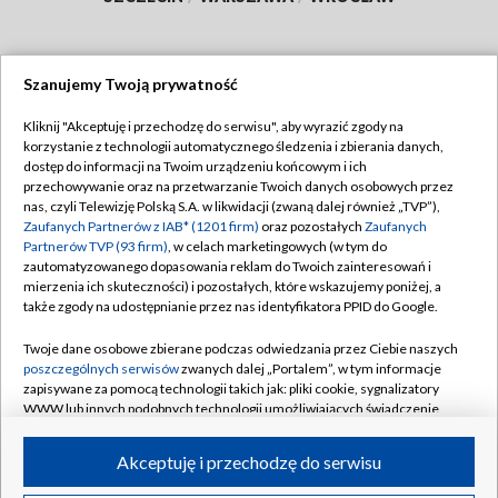
Szanujemy Twoją prywatność
Dołącz do nas:
Kliknij "Akceptuję i przechodzę do serwisu", aby wyrazić zgody na
korzystanie z technologii automatycznego śledzenia i zbierania danych,
TVP
dostęp do informacji na Twoim urządzeniu końcowym i ich
Abonament TVP
przechowywanie oraz na przetwarzanie Twoich danych osobowych przez
Regulamin TVP
nas, czyli Telewizję Polską S.A. w likwidacji (zwaną dalej również „TVP”),
Emisja w TVP
Polityka prywatności
Zaufanych Partnerów z IAB* (1201 firm)
oraz pozostałych
Zaufanych
Partnerów TVP (93 firm)
, w celach marketingowych (w tym do
Centrum informacji TVP
Moje zgody
zautomatyzowanego dopasowania reklam do Twoich zainteresowań i
mierzenia ich skuteczności) i pozostałych, które wskazujemy poniżej, a
Naziemna Telewizja Cyfrowa
Pomoc
także zgody na udostępnianie przez nas identyfikatora PPID do Google.
Sklep TVP
Biuro reklamy
Twoje dane osobowe zbierane podczas odwiedzania przez Ciebie naszych
Rada Programowa
Kontakt
poszczególnych serwisów
zwanych dalej „Portalem”, w tym informacje
zapisywane za pomocą technologii takich jak: pliki cookie, sygnalizatory
System NOS
WWW lub innych podobnych technologii umożliwiających świadczenie
dopasowanych i bezpiecznych usług, personalizację treści oraz reklam,
Informacje o nadawcy
Kanały
udostępnianie funkcji mediów społecznościowych oraz analizowanie
Akceptuję i przechodzę do serwisu
ruchu w Internecie.
Program dla prasy
©2026 Telewizja Polska S.A. w likwidacji