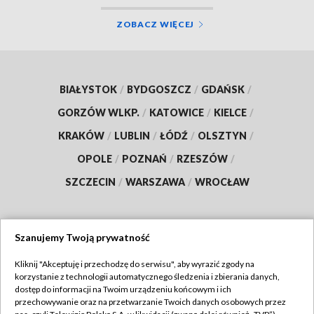
ZOBACZ WIĘCEJ
BIAŁYSTOK
/
BYDGOSZCZ
/
GDAŃSK
/
GORZÓW WLKP.
/
KATOWICE
/
KIELCE
/
KRAKÓW
/
LUBLIN
/
ŁÓDŹ
/
OLSZTYN
/
OPOLE
/
POZNAŃ
/
RZESZÓW
/
SZCZECIN
/
WARSZAWA
/
WROCŁAW
Szanujemy Twoją prywatność
Dołącz do nas:
Kliknij "Akceptuję i przechodzę do serwisu", aby wyrazić zgody na
korzystanie z technologii automatycznego śledzenia i zbierania danych,
TVP
dostęp do informacji na Twoim urządzeniu końcowym i ich
Abonament TVP
przechowywanie oraz na przetwarzanie Twoich danych osobowych przez
Regulamin TVP