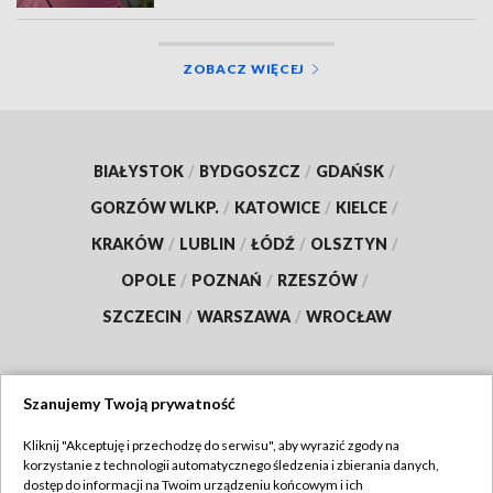
ZOBACZ WIĘCEJ
BIAŁYSTOK
/
BYDGOSZCZ
/
GDAŃSK
/
GORZÓW WLKP.
/
KATOWICE
/
KIELCE
/
KRAKÓW
/
LUBLIN
/
ŁÓDŹ
/
OLSZTYN
/
OPOLE
/
POZNAŃ
/
RZESZÓW
/
SZCZECIN
/
WARSZAWA
/
WROCŁAW
Szanujemy Twoją prywatność
Dołącz do nas:
Kliknij "Akceptuję i przechodzę do serwisu", aby wyrazić zgody na
korzystanie z technologii automatycznego śledzenia i zbierania danych,
TVP
dostęp do informacji na Twoim urządzeniu końcowym i ich