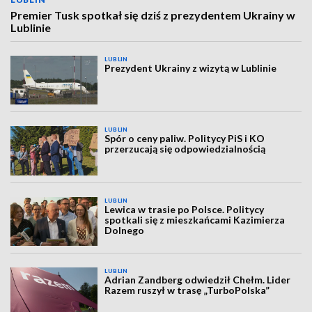
Premier Tusk spotkał się dziś z prezydentem Ukrainy w
Lublinie
LUBLIN
Prezydent Ukrainy z wizytą w Lublinie
LUBLIN
Spór o ceny paliw. Politycy PiS i KO
przerzucają się odpowiedzialnością
LUBLIN
Lewica w trasie po Polsce. Politycy
spotkali się z mieszkańcami Kazimierza
Dolnego
LUBLIN
Adrian Zandberg odwiedził Chełm. Lider
Razem ruszył w trasę „TurboPolska”