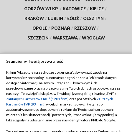
GORZÓW WLKP.
/
KATOWICE
/
KIELCE
/
KRAKÓW
/
LUBLIN
/
ŁÓDŹ
/
OLSZTYN
/
OPOLE
/
POZNAŃ
/
RZESZÓW
/
SZCZECIN
/
WARSZAWA
/
WROCŁAW
Szanujemy Twoją prywatność
Dołącz do nas:
Kliknij "Akceptuję i przechodzę do serwisu", aby wyrazić zgody na
korzystanie z technologii automatycznego śledzenia i zbierania danych,
TVP
dostęp do informacji na Twoim urządzeniu końcowym i ich
Abonament TVP
przechowywanie oraz na przetwarzanie Twoich danych osobowych przez
Regulamin TVP
nas, czyli Telewizję Polską S.A. w likwidacji (zwaną dalej również „TVP”),
Emisja w TVP
Polityka prywatności
Zaufanych Partnerów z IAB* (1201 firm)
oraz pozostałych
Zaufanych
Partnerów TVP (93 firm)
, w celach marketingowych (w tym do
Centrum informacji TVP
Moje zgody
zautomatyzowanego dopasowania reklam do Twoich zainteresowań i
mierzenia ich skuteczności) i pozostałych, które wskazujemy poniżej, a
Naziemna Telewizja Cyfrowa
Pomoc
także zgody na udostępnianie przez nas identyfikatora PPID do Google.
Sklep TVP
Biuro reklamy
Twoje dane osobowe zbierane podczas odwiedzania przez Ciebie naszych