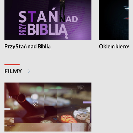
PrzyStań nad Biblią
Okiem kierow
FILMY