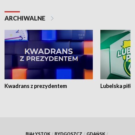
ARCHIWALNE
Kwadrans z prezydentem
Lubelska piłk
BIAŁYSTOK
/
BYDGOSZCZ
/
GDAŃSK
/