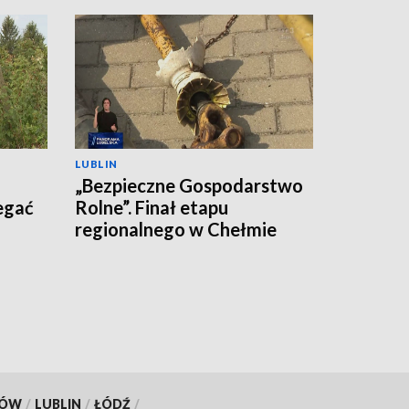
LUBLIN
„Bezpieczne Gospodarstwo
egać
Rolne”. Finał etapu
regionalnego w Chełmie
KÓW
/
LUBLIN
/
ŁÓDŹ
/