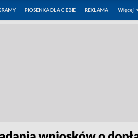
GRAMY
PIOSENKA DLA CIEBIE
REKLAMA
Więcej
adania wniosków o dopła