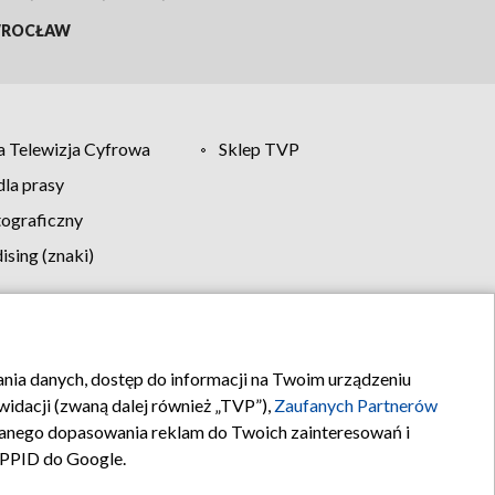
ROCŁAW
 Telewizja Cyfrowa
Sklep TVP
la prasy
tograficzny
sing (znaki)
klamy
Kontakt
rania danych, dostęp do informacji na Twoim urządzeniu
idacji (zwaną dalej również „TVP”),
Zaufanych Partnerów
anego dopasowania reklam do Twoich zainteresowań i
a PPID do Google.