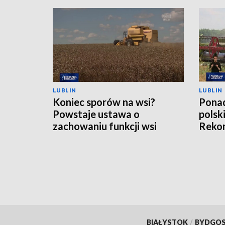
LUBLIN
LUBLIN
Koniec sporów na wsi?
Ponad
Powstaje ustawa o
polsk
zachowaniu funkcji wsi
Rekom
nawo
BIAŁYSTOK
/
BYDGO