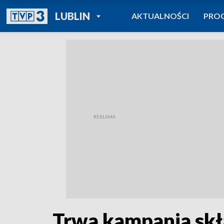
POWRÓT DO
LUBLIN
AKTUALNOŚCI
PRO
TVP REGIONY
Trwa kampania skł