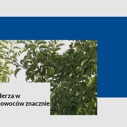
derza w
 owoców znacznie