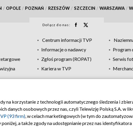
N
/
OPOLE
/
POZNAŃ
/
RZESZÓW
/
SZCZECIN
/
WARSZAWA
/
W
Dołącz do nas:
Centrum informacji TVP
Naziemna
Informacje o nadawcy
Program d
zetargowe
Zgłoś program (ROPAT)
Serwis fo
wizyjna
Kariera w TVP
Merchandi
Polityka prywatności
Moje zgody
Pomoc
Biuro re
ody na korzystanie z technologii automatycznego śledzenia i zbie
 danych osobowych przez nas, czyli Telewizję Polską S.A. w likw
VP (93 firm)
, w celach marketingowych (w tym do zautomatyzow
 poniżej, a także zgody na udostępnianie przez nas identyfikator