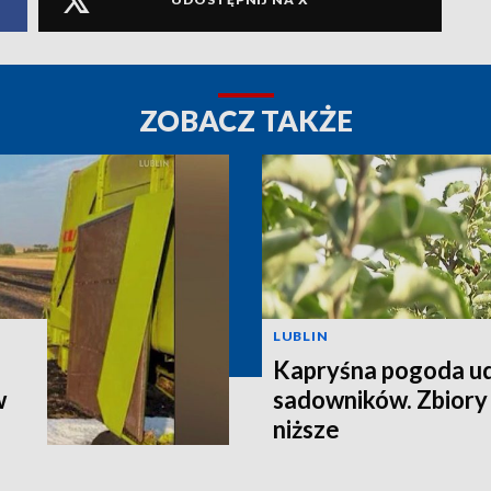
ZOBACZ TAKŻE
LUBLIN
Kapryśna pogoda u
w
sadowników. Zbiory
niższe