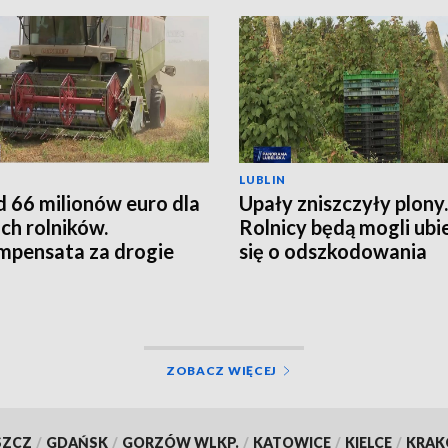
LUBLIN
 66 milionów euro dla
Upały zniszczyły plony.
ich rolników.
Rolnicy będą mogli ubi
pensata za drogie
się o odszkodowania
zy
ZOBACZ WIĘCEJ
SZCZ
/
GDAŃSK
/
GORZÓW WLKP.
/
KATOWICE
/
KIELCE
/
KRA