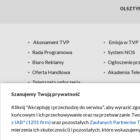
OLSZTY
Abonament TVP
Emisja w TVP
Rada Programowa
System NOS
Biuro Reklamy
Ogłoszenie pr
Oferta Handlowa
Akademia Tele
Telegazeta ogłoszenia
Szanujemy Twoją prywatność
Regulamin TVP
Kliknij "Akceptuję i przechodzę do serwisu", aby wyrazić zg
końcowym i ich przechowywanie oraz na przetwarzanie Twoich
z IAB* (1201 firm)
oraz pozostałych
Zaufanych Partnerów T
mierzenia ich skuteczności) i pozostałych, które wskazujemy