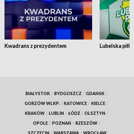
Kwadrans z prezydentem
Lubelska piłk
BIAŁYSTOK
/
BYDGOSZCZ
/
GDAŃSK
/
GORZÓW WLKP.
/
KATOWICE
/
KIELCE
/
KRAKÓW
/
LUBLIN
/
ŁÓDŹ
/
OLSZTYN
/
OPOLE
/
POZNAŃ
/
RZESZÓW
/
SZCZECIN
/
WARSZAWA
/
WROCŁAW