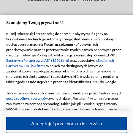
Szanujemy Twoją prywatność
Dołącz do nas:
Kliknij "Akceptuję i przechodzę do serwisu", aby wyrazić zgody na
korzystanie z technologii automatycznego śledzenia i zbierania danych,
TVP
dostęp do informacji na Twoim urządzeniu końcowym i ich
Abonament TVP
przechowywanie oraz na przetwarzanie Twoich danych osobowych przez
Regulamin TVP
nas, czyli Telewizję Polską S.A. w likwidacji (zwaną dalej również „TVP”),
Emisja w TVP
Polityka prywatności
Zaufanych Partnerów z IAB* (1201 firm)
oraz pozostałych
Zaufanych
Partnerów TVP (93 firm)
, w celach marketingowych (w tym do
Centrum informacji TVP
Moje zgody
zautomatyzowanego dopasowania reklam do Twoich zainteresowań i
mierzenia ich skuteczności) i pozostałych, które wskazujemy poniżej, a
Naziemna Telewizja Cyfrowa
Pomoc
także zgody na udostępnianie przez nas identyfikatora PPID do Google.
Sklep TVP
Biuro reklamy
Twoje dane osobowe zbierane podczas odwiedzania przez Ciebie naszych
Rada Programowa
Kontakt
poszczególnych serwisów
zwanych dalej „Portalem”, w tym informacje
zapisywane za pomocą technologii takich jak: pliki cookie, sygnalizatory
System NOS
WWW lub innych podobnych technologii umożliwiających świadczenie
dopasowanych i bezpiecznych usług, personalizację treści oraz reklam,
Informacje o nadawcy
Kanały
udostępnianie funkcji mediów społecznościowych oraz analizowanie
Akceptuję i przechodzę do serwisu
ruchu w Internecie.
Program dla prasy
©2026 Telewizja Polska S.A. w likwidacji