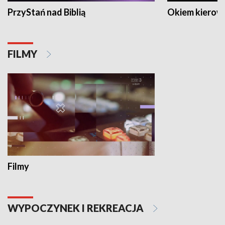
PrzyStań nad Biblią
Okiem kierow
FILMY
Filmy
WYPOCZYNEK I REKREACJA