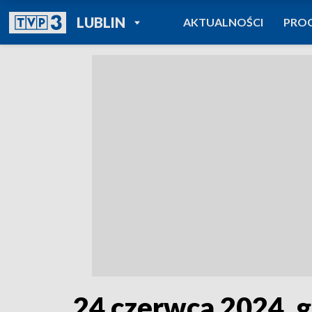
POWRÓT DO
LUBLIN
AKTUALNOŚCI
PRO
TVP REGIONY
24 czerwca 2024, g