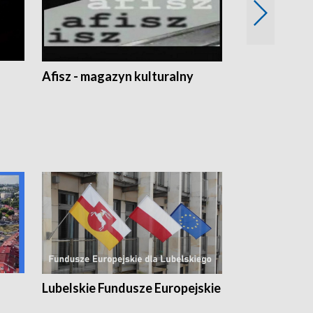
Afisz - magazyn kulturalny
Zobacz, co s
Lubelskie Fundusze Europejskie