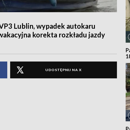
P3 Lublin, wypadek autokaru
wakacyjna korekta rozkładu jazdy
P
1
UDOSTĘPNIJ NA X
P