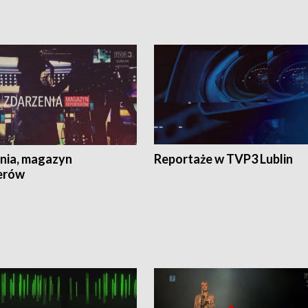
nia, magazyn
Reportaże w TVP3 Lublin
erów