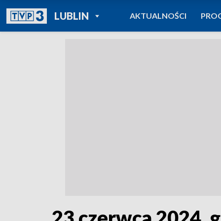
POWRÓT DO
LUBLIN
AKTUALNOŚCI
PRO
TVP REGIONY
23 czerwca 2024, g