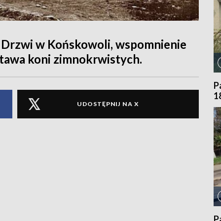
 Drzwi w Końskowoli, wspomnienie
stawa koni zimnokrwistych.
P
1
UDOSTĘPNIJ NA X
P