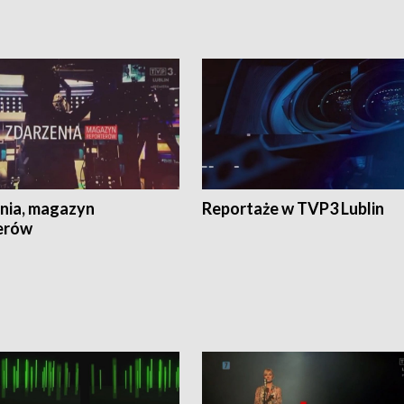
nia, magazyn
Reportaże w TVP3 Lublin
erów