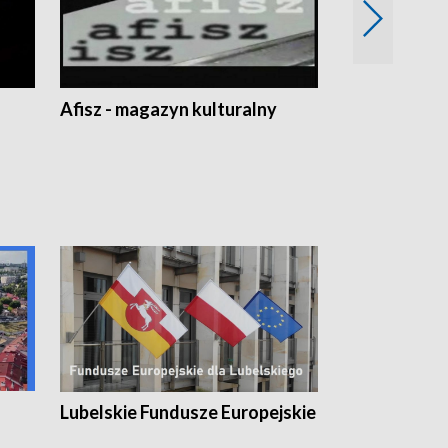
Afisz - magazyn kulturalny
Zobacz, co s
Lubelskie Fundusze Europejskie