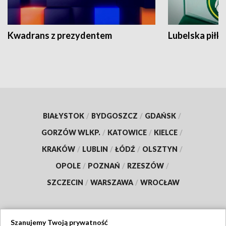
Kwadrans z prezydentem
Lubelska piłk
BIAŁYSTOK
/
BYDGOSZCZ
/
GDAŃSK
/
GORZÓW WLKP.
/
KATOWICE
/
KIELCE
/
KRAKÓW
/
LUBLIN
/
ŁÓDŹ
/
OLSZTYN
/
OPOLE
/
POZNAŃ
/
RZESZÓW
/
SZCZECIN
/
WARSZAWA
/
WROCŁAW
Szanujemy Twoją prywatność