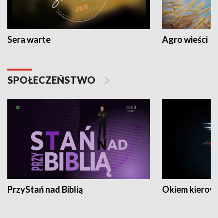
Sera warte
Agro wieści
SPOŁECZEŃSTWO
PrzyStań nad Biblią
Okiem kierow