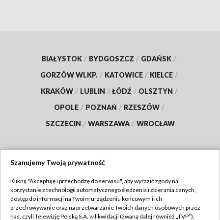
BIAŁYSTOK
/
BYDGOSZCZ
/
GDAŃSK
/
GORZÓW WLKP.
/
KATOWICE
/
KIELCE
/
KRAKÓW
/
LUBLIN
/
ŁÓDŹ
/
OLSZTYN
/
OPOLE
/
POZNAŃ
/
RZESZÓW
/
SZCZECIN
/
WARSZAWA
/
WROCŁAW
Szanujemy Twoją prywatność
Dołącz do nas:
Kliknij "Akceptuję i przechodzę do serwisu", aby wyrazić zgody na
korzystanie z technologii automatycznego śledzenia i zbierania danych,
TVP
dostęp do informacji na Twoim urządzeniu końcowym i ich
Abonament TVP
przechowywanie oraz na przetwarzanie Twoich danych osobowych przez
Regulamin TVP
nas, czyli Telewizję Polską S.A. w likwidacji (zwaną dalej również „TVP”),