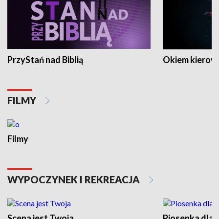
PrzyStań nad Biblią
Okiem kierow
FILMY
Filmy
WYPOCZYNEK I REKREACJA
Scena jest Twoja
Piosenka dla 