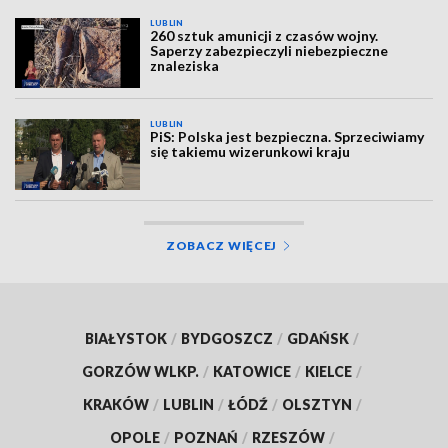
LUBLIN
260 sztuk amunicji z czasów wojny.
Saperzy zabezpieczyli niebezpieczne
znaleziska
LUBLIN
PiS: Polska jest bezpieczna. Sprzeciwiamy
się takiemu wizerunkowi kraju
ZOBACZ WIĘCEJ
BIAŁYSTOK
/
BYDGOSZCZ
/
GDAŃSK
/
GORZÓW WLKP.
/
KATOWICE
/
KIELCE
/
KRAKÓW
/
LUBLIN
/
ŁÓDŹ
/
OLSZTYN
/
OPOLE
/
POZNAŃ
/
RZESZÓW
/