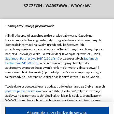
SZCZECIN
/
WARSZAWA
/
WROCŁAW
Szanujemy Twoją prywatność
Dołącz do nas:
Kliknij "Akceptuję i przechodzę do serwisu", aby wyrazić zgody na
korzystanie z technologii automatycznego śledzenia i zbierania danych,
TVP
dostęp do informacji na Twoim urządzeniu końcowym i ich
Abonament TVP
przechowywanie oraz na przetwarzanie Twoich danych osobowych przez
Regulamin TVP
nas, czyli Telewizję Polską S.A. w likwidacji (zwaną dalej również „TVP”),
Emisja w TVP
Polityka prywatności
Zaufanych Partnerów z IAB* (1201 firm)
oraz pozostałych
Zaufanych
Partnerów TVP (93 firm)
, w celach marketingowych (w tym do
Centrum informacji TVP
Moje zgody
zautomatyzowanego dopasowania reklam do Twoich zainteresowań i
mierzenia ich skuteczności) i pozostałych, które wskazujemy poniżej, a
Naziemna Telewizja Cyfrowa
Pomoc
także zgody na udostępnianie przez nas identyfikatora PPID do Google.
Sklep TVP
Biuro reklamy
Twoje dane osobowe zbierane podczas odwiedzania przez Ciebie naszych
Rada Programowa
Kontakt
poszczególnych serwisów
zwanych dalej „Portalem”, w tym informacje
zapisywane za pomocą technologii takich jak: pliki cookie, sygnalizatory
System NOS
WWW lub innych podobnych technologii umożliwiających świadczenie
dopasowanych i bezpiecznych usług, personalizację treści oraz reklam,
Informacje o nadawcy
Kanały
udostępnianie funkcji mediów społecznościowych oraz analizowanie
Akceptuję i przechodzę do serwisu
ruchu w Internecie.