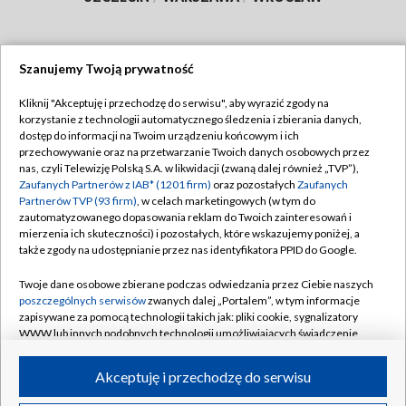
Szanujemy Twoją prywatność
Dołącz do nas:
Kliknij "Akceptuję i przechodzę do serwisu", aby wyrazić zgody na
korzystanie z technologii automatycznego śledzenia i zbierania danych,
TVP
dostęp do informacji na Twoim urządzeniu końcowym i ich
Abonament TVP
przechowywanie oraz na przetwarzanie Twoich danych osobowych przez
Regulamin TVP
nas, czyli Telewizję Polską S.A. w likwidacji (zwaną dalej również „TVP”),
Emisja w TVP
Polityka prywatności
Zaufanych Partnerów z IAB* (1201 firm)
oraz pozostałych
Zaufanych
Partnerów TVP (93 firm)
, w celach marketingowych (w tym do
Centrum informacji TVP
Moje zgody
zautomatyzowanego dopasowania reklam do Twoich zainteresowań i
mierzenia ich skuteczności) i pozostałych, które wskazujemy poniżej, a
Naziemna Telewizja Cyfrowa
Pomoc
także zgody na udostępnianie przez nas identyfikatora PPID do Google.
Sklep TVP
Biuro reklamy
Twoje dane osobowe zbierane podczas odwiedzania przez Ciebie naszych
Rada Programowa
Kontakt
poszczególnych serwisów
zwanych dalej „Portalem”, w tym informacje
zapisywane za pomocą technologii takich jak: pliki cookie, sygnalizatory
System NOS
WWW lub innych podobnych technologii umożliwiających świadczenie
dopasowanych i bezpiecznych usług, personalizację treści oraz reklam,
Informacje o nadawcy
Kanały
udostępnianie funkcji mediów społecznościowych oraz analizowanie
Akceptuję i przechodzę do serwisu
ruchu w Internecie.
Program dla prasy
©2026 Telewizja Polska S.A. w likwidacji