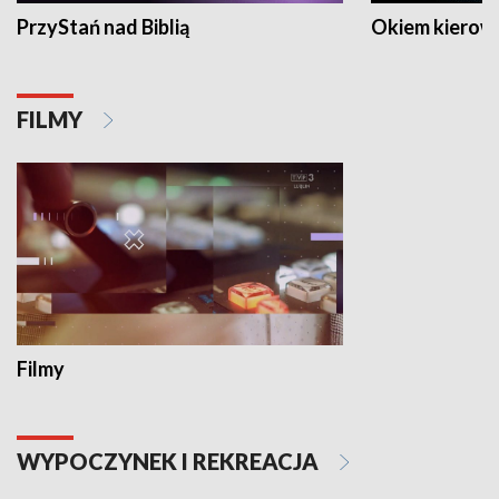
PrzyStań nad Biblią
Okiem kierow
FILMY
Filmy
WYPOCZYNEK I REKREACJA