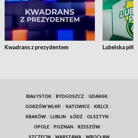
Kwadrans z prezydentem
Lubelska piłk
BIAŁYSTOK
/
BYDGOSZCZ
/
GDAŃSK
/
GORZÓW WLKP.
/
KATOWICE
/
KIELCE
/
KRAKÓW
/
LUBLIN
/
ŁÓDŹ
/
OLSZTYN
/
OPOLE
/
POZNAŃ
/
RZESZÓW
/
SZCZECIN
/
WARSZAWA
/
WROCŁAW