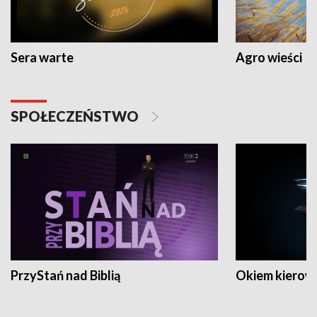
Sera warte
Agro wieści
SPOŁECZEŃSTWO
PrzyStań nad Biblią
Okiem kierow