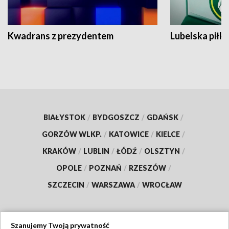
Kwadrans z prezydentem
Lubelska piłk
BIAŁYSTOK
/
BYDGOSZCZ
/
GDAŃSK
/
GORZÓW WLKP.
/
KATOWICE
/
KIELCE
/
KRAKÓW
/
LUBLIN
/
ŁÓDŹ
/
OLSZTYN
/
OPOLE
/
POZNAŃ
/
RZESZÓW
/
SZCZECIN
/
WARSZAWA
/
WROCŁAW
Szanujemy Twoją prywatność