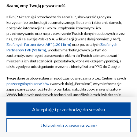
Szanujemy Twoją prywatność
Dołącz do nas:
Kliknij "Akceptuję i przechodzę do serwisu", aby wyrazić zgody na
korzystanie z technologii automatycznego śledzenia i zbierania danych,
TVP
dostęp do informacji na Twoim urządzeniu końcowym i ich
Abonament TVP
przechowywanie oraz na przetwarzanie Twoich danych osobowych przez
Regulamin TVP
nas, czyli Telewizję Polską S.A. w likwidacji (zwaną dalej również „TVP”),
Emisja w TVP
Polityka prywatności
Zaufanych Partnerów z IAB* (1201 firm)
oraz pozostałych
Zaufanych
Partnerów TVP (93 firm)
, w celach marketingowych (w tym do
Centrum informacji TVP
Moje zgody
zautomatyzowanego dopasowania reklam do Twoich zainteresowań i
mierzenia ich skuteczności) i pozostałych, które wskazujemy poniżej, a
Naziemna Telewizja Cyfrowa
Pomoc
także zgody na udostępnianie przez nas identyfikatora PPID do Google.
Sklep TVP
Biuro reklamy
Twoje dane osobowe zbierane podczas odwiedzania przez Ciebie naszych
Rada Programowa
Kontakt
poszczególnych serwisów
zwanych dalej „Portalem”, w tym informacje
zapisywane za pomocą technologii takich jak: pliki cookie, sygnalizatory
System NOS
WWW lub innych podobnych technologii umożliwiających świadczenie
dopasowanych i bezpiecznych usług, personalizację treści oraz reklam,
Informacje o nadawcy
Kanały
udostępnianie funkcji mediów społecznościowych oraz analizowanie
Akceptuję i przechodzę do serwisu
ruchu w Internecie.
Program dla prasy
©2026 Telewizja Polska S.A. w likwidacji
Biuro Reklamy
Twoje dane osobowe zbierane podczas odwiedzania przez Ciebie
Ustawienia zaawansowane
poszczególnych serwisów
na Portalu, takie jak adresy IP, identyfikatory
Ogłoszenie przetargowe
Twoich urządzeń końcowych i identyfikatory plików cookie, informacje o