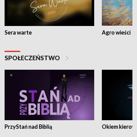
Sera warte
Agro wieści
SPOŁECZEŃSTWO
PrzyStań nad Biblią
Okiem kierow