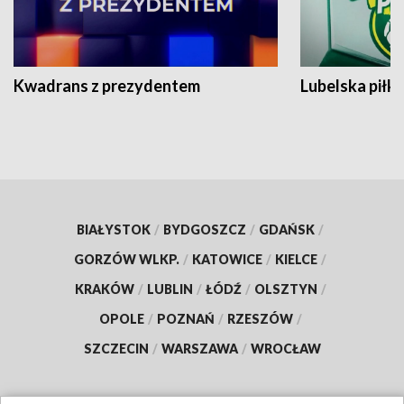
Kwadrans z prezydentem
Lubelska piłk
BIAŁYSTOK
/
BYDGOSZCZ
/
GDAŃSK
/
GORZÓW WLKP.
/
KATOWICE
/
KIELCE
/
KRAKÓW
/
LUBLIN
/
ŁÓDŹ
/
OLSZTYN
/
OPOLE
/
POZNAŃ
/
RZESZÓW
/
SZCZECIN
/
WARSZAWA
/
WROCŁAW