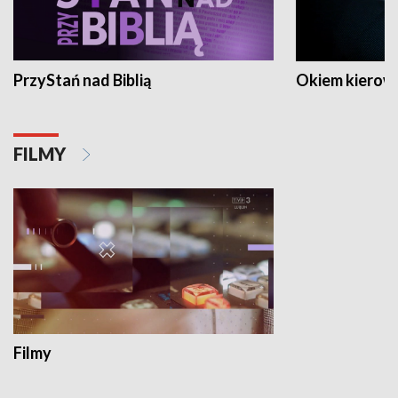
PrzyStań nad Biblią
Okiem kierow
FILMY
Filmy