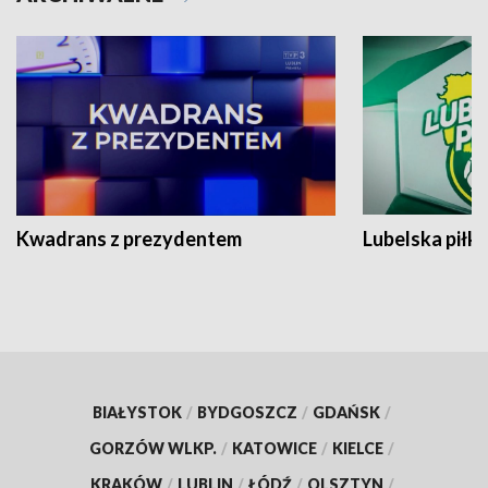
Kwadrans z prezydentem
Lubelska piłk
BIAŁYSTOK
/
BYDGOSZCZ
/
GDAŃSK
/
GORZÓW WLKP.
/
KATOWICE
/
KIELCE
/
KRAKÓW
/
LUBLIN
/
ŁÓDŹ
/
OLSZTYN
/