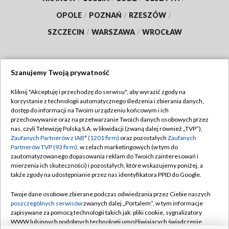
OPOLE
/
POZNAŃ
/
RZESZÓW
/
SZCZECIN
/
WARSZAWA
/
WROCŁAW
Szanujemy Twoją prywatność
Dołącz do nas:
Kliknij "Akceptuję i przechodzę do serwisu", aby wyrazić zgody na
korzystanie z technologii automatycznego śledzenia i zbierania danych,
TVP
dostęp do informacji na Twoim urządzeniu końcowym i ich
Abonament TVP
przechowywanie oraz na przetwarzanie Twoich danych osobowych przez
Regulamin TVP
nas, czyli Telewizję Polską S.A. w likwidacji (zwaną dalej również „TVP”),
Emisja w TVP
Polityka prywatności
Zaufanych Partnerów z IAB* (1201 firm)
oraz pozostałych
Zaufanych
Partnerów TVP (93 firm)
, w celach marketingowych (w tym do
Centrum informacji TVP
Moje zgody
zautomatyzowanego dopasowania reklam do Twoich zainteresowań i
mierzenia ich skuteczności) i pozostałych, które wskazujemy poniżej, a
Naziemna Telewizja Cyfrowa
Pomoc
także zgody na udostępnianie przez nas identyfikatora PPID do Google.
Sklep TVP
Biuro reklamy
Twoje dane osobowe zbierane podczas odwiedzania przez Ciebie naszych
Rada Programowa
Kontakt
poszczególnych serwisów
zwanych dalej „Portalem”, w tym informacje
zapisywane za pomocą technologii takich jak: pliki cookie, sygnalizatory
System NOS
WWW lub innych podobnych technologii umożliwiających świadczenie