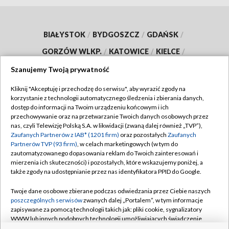
BIAŁYSTOK
/
BYDGOSZCZ
/
GDAŃSK
/
GORZÓW WLKP.
/
KATOWICE
/
KIELCE
/
KRAKÓW
/
LUBLIN
/
ŁÓDŹ
/
OLSZTYN
/
Szanujemy Twoją prywatność
OPOLE
/
POZNAŃ
/
RZESZÓW
/
Kliknij "Akceptuję i przechodzę do serwisu", aby wyrazić zgody na
korzystanie z technologii automatycznego śledzenia i zbierania danych,
SZCZECIN
/
WARSZAWA
/
WROCŁAW
dostęp do informacji na Twoim urządzeniu końcowym i ich
przechowywanie oraz na przetwarzanie Twoich danych osobowych przez
nas, czyli Telewizję Polską S.A. w likwidacji (zwaną dalej również „TVP”),
Zaufanych Partnerów z IAB* (1201 firm)
oraz pozostałych
Zaufanych
Partnerów TVP (93 firm)
, w celach marketingowych (w tym do
Dołącz do nas:
zautomatyzowanego dopasowania reklam do Twoich zainteresowań i
mierzenia ich skuteczności) i pozostałych, które wskazujemy poniżej, a
także zgody na udostępnianie przez nas identyfikatora PPID do Google.
TVP
Abonament TVP
Twoje dane osobowe zbierane podczas odwiedzania przez Ciebie naszych
Regulamin TVP
poszczególnych serwisów
zwanych dalej „Portalem”, w tym informacje
Emisja w TVP
Polityka prywatności
zapisywane za pomocą technologii takich jak: pliki cookie, sygnalizatory
WWW lub innych podobnych technologii umożliwiających świadczenie
Centrum informacji TVP
Moje zgody
dopasowanych i bezpiecznych usług, personalizację treści oraz reklam,