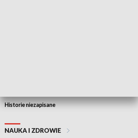
Wojewódzki Urząd Pracy –
Badź bezpiecz
Fundusze Europejskie dla
Lubelskiego
HISTORIA
Historie niezapisane
NAUKA I ZDROWIE