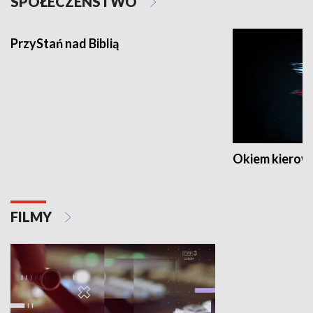
SPOŁECZEŃSTWO
PrzyStań nad Biblią
Okiem kierow
FILMY