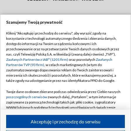
Szanujemy Twoją prywatność
Dołącz do nas:
Kliknij "Akceptuję i przechodzę do serwisu", aby wyrazić zgody na
korzystanie z technologii automatycznego śledzenia i zbierania danych,
TVP
dostęp do informacji na Twoim urządzeniu końcowym i ich
Abonament TVP
przechowywanie oraz na przetwarzanie Twoich danych osobowych przez
Regulamin TVP
nas, czyli Telewizję Polską S.A. w likwidacji (zwaną dalej również „TVP”),
Emisja w TVP
Polityka prywatności
Zaufanych Partnerów z IAB* (1201 firm)
oraz pozostałych
Zaufanych
Partnerów TVP (93 firm)
, w celach marketingowych (w tym do
Centrum informacji TVP
Moje zgody
zautomatyzowanego dopasowania reklam do Twoich zainteresowań i
mierzenia ich skuteczności) i pozostałych, które wskazujemy poniżej, a
Naziemna Telewizja Cyfrowa
Pomoc
także zgody na udostępnianie przez nas identyfikatora PPID do Google.
Sklep TVP
Biuro reklamy
Twoje dane osobowe zbierane podczas odwiedzania przez Ciebie naszych
Rada Programowa
Kontakt
poszczególnych serwisów
zwanych dalej „Portalem”, w tym informacje
zapisywane za pomocą technologii takich jak: pliki cookie, sygnalizatory
System NOS
WWW lub innych podobnych technologii umożliwiających świadczenie
dopasowanych i bezpiecznych usług, personalizację treści oraz reklam,
Informacje o nadawcy
Kanały
udostępnianie funkcji mediów społecznościowych oraz analizowanie
Akceptuję i przechodzę do serwisu
ruchu w Internecie.
Program dla prasy
©2026 Telewizja Polska S.A. w likwidacji