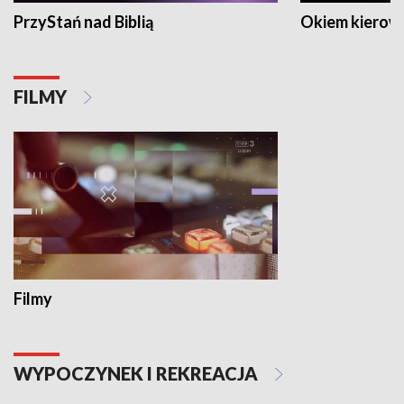
PrzyStań nad Biblią
Okiem kierow
FILMY
Filmy
WYPOCZYNEK I REKREACJA