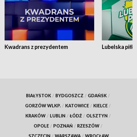
Kwadrans z prezydentem
Lubelska piłk
BIAŁYSTOK
/
BYDGOSZCZ
/
GDAŃSK
/
GORZÓW WLKP.
/
KATOWICE
/
KIELCE
/
KRAKÓW
/
LUBLIN
/
ŁÓDŹ
/
OLSZTYN
/
OPOLE
/
POZNAŃ
/
RZESZÓW
/
SZCZECIN
/
WARSZAWA
/
WROCŁAW