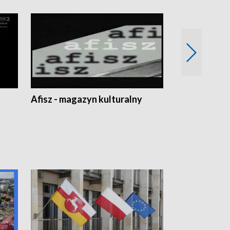
Afisz - magazyn kulturalny
Zobacz, co s