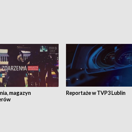
nia, magazyn
Reportaże w TVP3 Lublin
erów