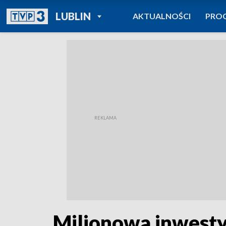
POWRÓT DO
LUBLIN
AKTUALNOŚCI
PRO
TVP REGIONY
Milionowa inwesty