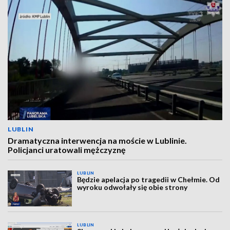
LUBLIN
Dramatyczna interwencja na moście w Lublinie.
Policjanci uratowali mężczyznę
LUBLIN
Będzie apelacja po tragedii w Chełmie. Od
wyroku odwołały się obie strony
LUBLIN