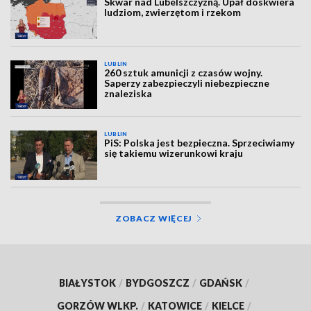
Skwar nad Lubelszczyzną. Upał doskwiera
ludziom, zwierzętom i rzekom
LUBLIN
260 sztuk amunicji z czasów wojny.
Saperzy zabezpieczyli niebezpieczne
znaleziska
LUBLIN
PiS: Polska jest bezpieczna. Sprzeciwiamy
się takiemu wizerunkowi kraju
ZOBACZ WIĘCEJ
BIAŁYSTOK
/
BYDGOSZCZ
/
GDAŃSK
/
GORZÓW WLKP.
/
KATOWICE
/
KIELCE
/