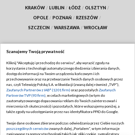
KRAKÓW
/
LUBLIN
/
ŁÓDŹ
/
OLSZTYN
/
OPOLE
/
POZNAŃ
/
RZESZÓW
/
SZCZECIN
/
WARSZAWA
/
WROCŁAW
Szanujemy Twoją prywatność
Dołącz do nas:
Kliknij "Akceptuję i przechodzę do serwisu", aby wyrazić zgody na
korzystanie z technologii automatycznego śledzenia i zbierania danych,
TVP
dostęp do informacji na Twoim urządzeniu końcowym i ich
Abonament TVP
przechowywanie oraz na przetwarzanie Twoich danych osobowych przez
Regulamin TVP
nas, czyli Telewizję Polską S.A. w likwidacji (zwaną dalej również „TVP”),
Emisja w TVP
Polityka prywatności
Zaufanych Partnerów z IAB* (1201 firm)
oraz pozostałych
Zaufanych
Partnerów TVP (93 firm)
, w celach marketingowych (w tym do
Centrum informacji TVP
Moje zgody
zautomatyzowanego dopasowania reklam do Twoich zainteresowań i
mierzenia ich skuteczności) i pozostałych, które wskazujemy poniżej, a
Naziemna Telewizja Cyfrowa
Pomoc
także zgody na udostępnianie przez nas identyfikatora PPID do Google.
Sklep TVP
Biuro reklamy
Twoje dane osobowe zbierane podczas odwiedzania przez Ciebie naszych
Rada Programowa
Kontakt
poszczególnych serwisów
zwanych dalej „Portalem”, w tym informacje
zapisywane za pomocą technologii takich jak: pliki cookie, sygnalizatory