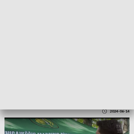
POWRÓT DO
LUBLIN
TVP REGIONY
Kończą się międzynarodowe ćwiczenia
na na poligonie wojskowym w Lublinie
2024-06-14