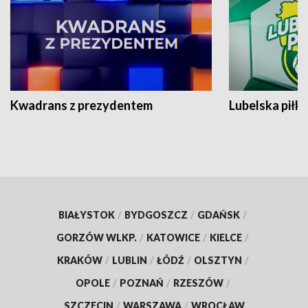
Kwadrans z prezydentem
Lubelska piłk
BIAŁYSTOK
/
BYDGOSZCZ
/
GDAŃSK
/
GORZÓW WLKP.
/
KATOWICE
/
KIELCE
/
KRAKÓW
/
LUBLIN
/
ŁÓDŹ
/
OLSZTYN
/
OPOLE
/
POZNAŃ
/
RZESZÓW
/
SZCZECIN
/
WARSZAWA
/
WROCŁAW