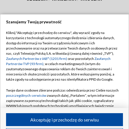
Szanujemy Twoją prywatność
Dołącz do nas:
Kliknij "Akceptuję i przechodzę do serwisu", aby wyrazić zgody na
korzystanie z technologii automatycznego śledzenia i zbierania danych,
TVP
dostęp do informacji na Twoim urządzeniu końcowym i ich
Abonament TVP
przechowywanie oraz na przetwarzanie Twoich danych osobowych przez
Regulamin TVP
nas, czyli Telewizję Polską S.A. w likwidacji (zwaną dalej również „TVP”),
Emisja w TVP
Polityka prywatności
Zaufanych Partnerów z IAB* (1201 firm)
oraz pozostałych
Zaufanych
Partnerów TVP (93 firm)
, w celach marketingowych (w tym do
Centrum informacji TVP
Moje zgody
zautomatyzowanego dopasowania reklam do Twoich zainteresowań i
mierzenia ich skuteczności) i pozostałych, które wskazujemy poniżej, a
Naziemna Telewizja Cyfrowa
Pomoc
także zgody na udostępnianie przez nas identyfikatora PPID do Google.
Sklep TVP
Biuro reklamy
Twoje dane osobowe zbierane podczas odwiedzania przez Ciebie naszych
Rada Programowa
Kontakt
poszczególnych serwisów
zwanych dalej „Portalem”, w tym informacje
zapisywane za pomocą technologii takich jak: pliki cookie, sygnalizatory
System NOS
WWW lub innych podobnych technologii umożliwiających świadczenie
dopasowanych i bezpiecznych usług, personalizację treści oraz reklam,
Informacje o nadawcy
Kanały
udostępnianie funkcji mediów społecznościowych oraz analizowanie
Akceptuję i przechodzę do serwisu
ruchu w Internecie.
Program dla prasy
©2026 Telewizja Polska S.A. w likwidacji