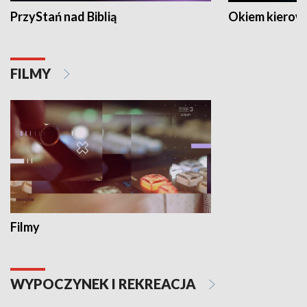
PrzyStań nad Biblią
Okiem kierow
FILMY
Filmy
WYPOCZYNEK I REKREACJA