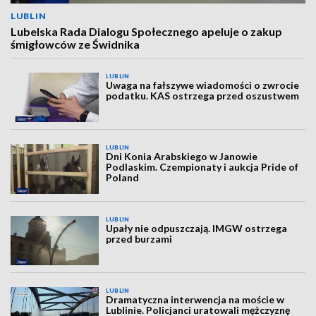
LUBLIN
Lubelska Rada Dialogu Społecznego apeluje o zakup
śmigłowców ze Świdnika
LUBLIN
Uwaga na fałszywe wiadomości o zwrocie
podatku. KAS ostrzega przed oszustwem
LUBLIN
Dni Konia Arabskiego w Janowie
Podlaskim. Czempionaty i aukcja Pride of
Poland
LUBLIN
Upały nie odpuszczają. IMGW ostrzega
przed burzami
LUBLIN
Dramatyczna interwencja na moście w
Lublinie. Policjanci uratowali mężczyznę