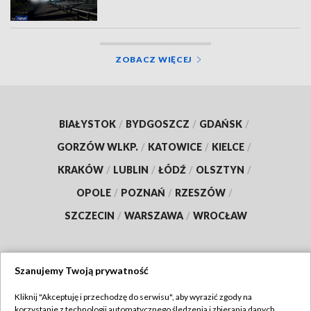
ZOBACZ WIĘCEJ
BIAŁYSTOK
/
BYDGOSZCZ
/
GDAŃSK
/
GORZÓW WLKP.
/
KATOWICE
/
KIELCE
/
KRAKÓW
/
LUBLIN
/
ŁÓDŹ
/
OLSZTYN
/
OPOLE
/
POZNAŃ
/
RZESZÓW
/
SZCZECIN
/
WARSZAWA
/
WROCŁAW
Szanujemy Twoją prywatność
Dołącz do nas:
Kliknij "Akceptuję i przechodzę do serwisu", aby wyrazić zgody na
korzystanie z technologii automatycznego śledzenia i zbierania danych,